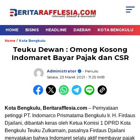
HOME
BISNIS
HEADLINE
DAERAH
KOTA BENGKULU
/
Home
Kota Bengkulu
Teuku Dewan : Omong Kosong
Indomaret Bayar Pajak dan CSR
Administrator
- Penulis
Selasa, 23 Maret 2021
- 11:25 WIB
Kota Bengkulu, Beritarafflesia.com
– Pernyataan
petinggi PT. Indomarco Prismatama Bengkulu Ir. H. Firdaus
Djailani, dibantah keras oleh Ketua Komisi 1 DPRD Kota
Bengkulu Teuku Zulkarnain, pasalnya Firdaus Djailani
menyatakan bahwa Indomaret selalu aktif membayar pajak