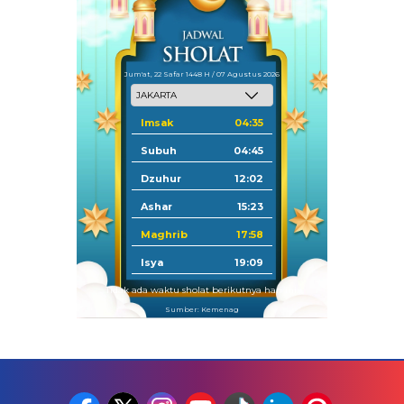
Jum'at, 22 Safar 1448 H / 07 Agustus 2026
Imsak
04:35
Subuh
04:45
Dzuhur
12:02
Ashar
15:23
Maghrib
17:58
Isya
19:09
Tidak ada waktu sholat berikutnya hari ini.
Sumber: Kemenag