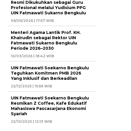
Resmi Dikukuhkan sebagai Guru
Profesional melalui Yudisium PPG
UIN Fatmawati Sukarno Bengkulu
06/05/2026 | 17:57 WIB
Menteri Agama Lantik Prof. KH.
Khairudin sebagai Rektor UIN
Fatmawati Sukarno Bengkulu
Periode 2026–2030
10/03/2026 | 18:42 WIB
UIN Fatmawati Soekarno Bengkulu
Teguhkan Komitmen PMB 2026
Yang Inklusif dan Berkeadilan
22/12/2025 | 15:56 WIB
UIN Fatmawati Soekarno Bengkulu
Resmikan Z Coffee, Kafe Edukatif
Mahasiswa Pascasarjana Ekonomi
Syariah
22/10/2025 | 12:13 WIB