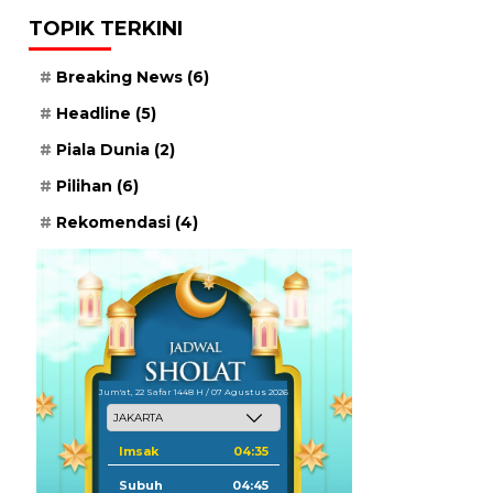
TOPIK TERKINI
Breaking News
(6)
Headline
(5)
Piala Dunia
(2)
Pilihan
(6)
Rekomendasi
(4)
Jum'at, 22 Safar 1448 H / 07 Agustus 2026
Imsak
04:35
Subuh
04:45