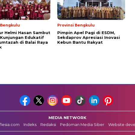
i Bengkulu
Provinsi Bengkulu
ur Helmi Hasan Sambut
Pimpin Apel Pagi di ESDM,
Kunjungan Edukatif
Sekdaprov Apresiasi Inovasi
umtazah di Balai Raya
Kebun Bantu Rakyat
k
MEDIA NETWORK
fflesia.com
Indeks
Redaksi
Pedoman Media Siber
Website dev