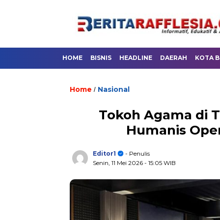
HOME
BISNIS
HEADLINE
DAERAH
KOTA 
Home
Nasional
/
Tokoh Agama di T
Humanis Oper
Editor1
- Penulis
Senin, 11 Mei 2026
- 15:05 WIB