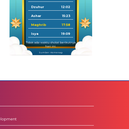
Dzuhur
12:02
Ashar
15:23
Maghrib
17:58
Isya
19:09
Tidak ada waktu sholat berikutnya
hari ini.
Sumber: Kemenag
elopment