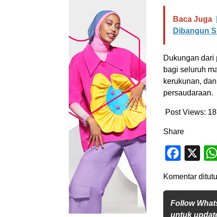
Baca Juga
Dibangun S
Dukungan dari 
bagi seluruh m
kerukunan, da
persaudaraan.
Post Views:
18
Share
Face
X
Komentar ditutu
Follow What
untuk update