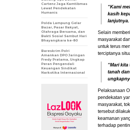
Cartenz Jaga Kamtibmas
“Kami mel
Lewat Pendekatan
Humanis
kasih kep
lanjutnya.
Polda Lampung Gelar
Bazar, Pasar Rakyat,
Olahraga Bersama, dan
Selain memberi
Bakti Sosial Sambut Hari
masyarakat dan
Bhayangkara ke-80
untuk terus men
Bareskrim Polri
terciptanya sit
Amankan DPO Jaringan
Fredy Pratama, Ungkap
Peran Pengendali
“Mari kit
Keuangan Sindikat
tanah dan 
Narkotika Internasional
ungkapny
Pelaksanaan Op
pendekatan yan
masyarakat, to
tersebut dilaku
keamanan yang 
terhadap penti