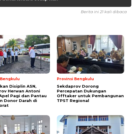
Berita ini 21 kali dibaca
i Bengkulu
Provinsi Bengkulu
kan Disiplin ASN,
Sekdaprov Dorong
rov Herwan Antoni
Percepatan Dukungan
Apel Pagi dan Pantau
Offtaker untuk Pembangunan
n Donor Darah di
TPST Regional
orat