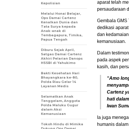
aparat telah m
Kepolisian
persaudaraan d
Melalui Honai Belajar,
Ops Damai Cartenz
Gembala GMS T
Kenalkan Dunia dan
Tata Surya kepada
dedikasi apara
Anak-anak di
dan kedamaian
Tembagapura, Timika,
Papua Tengah
kemanusiaan.
Diburu Sejak April,
Dalam testimoni
Satgas Damai Cartenz
Akhiri Pelarian Danops
pada aspek pen
HSSBI di Yahukimo
kasih, dan per
Bakti Kesehatan Hari
Bhayangkara ke-80,
“Amo long
Polda Riau Gelar 14
menyampai
Layanan Medis
Cartenz y
Selamatkan Anak
hati dala
Tenggelam, Anggota
Polda Maluku Gugur
Iwan Sum
dalam Aksi
Kemanusiaan
Ia juga meneg
humanis dalam 
Tokoh Hindu di Mimika
Dukung Ops Damai