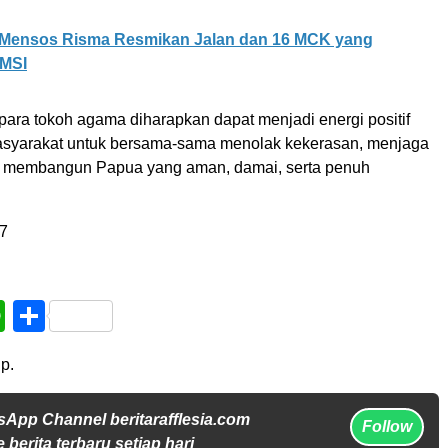
Mensos Risma Resmikan Jalan dan 16 MCK yang
MSI
para tokoh agama diharapkan dapat menjadi energi positif
asyarakat untuk bersama-sama menolak kekerasan, menjaga
n membangun Papua yang aman, damai, serta penuh
7
book
WhatsApp
Share
p.
sApp Channel beritarafflesia.com
Follow
 berita terbaru setiap hari