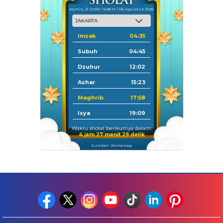
Kamis, 21 Safar 1448 H / 06 Agustus 2026
Imsak
04:35
Subuh
04:45
Dzuhur
12:02
Ashar
15:23
Maghrib
17:58
Isya
19:09
Waktu sholat berikutnya dalam:
4 jam 27 menit 28 detik
Sumber: Kemenag