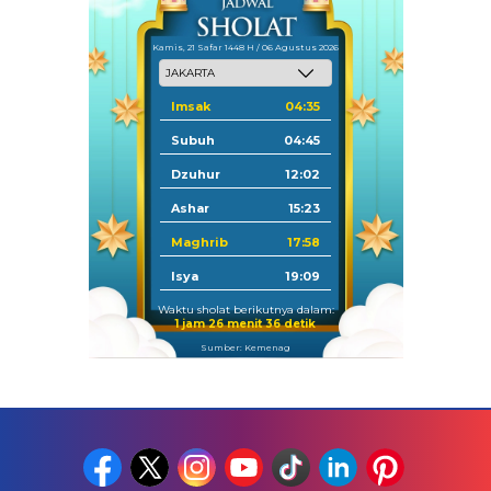
Kamis, 21 Safar 1448 H / 06 Agustus 2026
Imsak
04:35
Subuh
04:45
Dzuhur
12:02
Ashar
15:23
Maghrib
17:58
Isya
19:09
Waktu sholat berikutnya dalam:
1 jam 26 menit 35 detik
Sumber: Kemenag