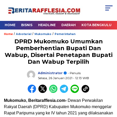
HOME
BISNIS
HEADLINE
DAERAH
KOTA BENGKULU
/
/
/
Home
Advotarial
Mukomuko
Pemerintahan
DPRD Mukomuko Umumkan
Pemberhentian Bupati Dan
Wabup, Disertai Penetapan Bupati
Dan Wabup Terpilih
Administrator
- Penulis
Selasa, 26 Januari 2021
- 12:13 WIB
Mukomuko, Beritarafflesia.com-
Dewan Perwakilan
Rakyat Daerah (DPRD) Kabupaten Mukomuko menggelar
Rapat Paripurna yang ke IV tahun 2021 yang dilaksanakan