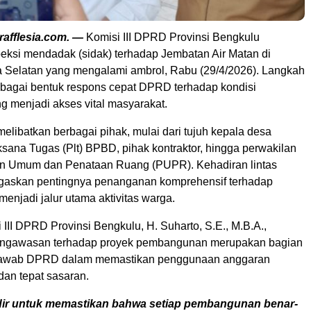
rafflesia.com. —
Komisi III DPRD Provinsi Bengkulu
eksi mendadak (sidak) terhadap Jembatan Air Matan di
 Selatan yang mengalami ambrol, Rabu (29/4/2026). Langkah
sebagai bentuk respons cepat DPRD terhadap kondisi
ang menjadi akses vital masyarakat.
melibatkan berbagai pihak, mulai dari tujuh kepala desa
sana Tugas (Plt) BPBD, pihak kontraktor, hingga perwakilan
an Umum dan Penataan Ruang (PUPR). Kehadiran lintas
egaskan pentingnya penanganan komprehensif terhadap
enjadi jalur utama aktivitas warga.
III DPRD Provinsi Bengkulu, H. Suharto, S.E., M.B.A.,
ngawasan terhadap proyek pembangunan merupakan bagian
 jawab DPRD dalam memastikan penggunaan anggaran
 dan tepat sasaran.
ir untuk memastikan bahwa setiap pembangunan benar-