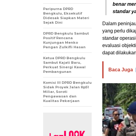
benar men
Paripurna DPRD
standar ya
Bengkulu, Eksekutif
Didesak Siapkan Materi
Sejak Dini
Dalam peninjau
yang perlu dika
DPRD Bengkulu Sambut
standar operas
Positif Rencana
Kunjungan Menko
evaluasi objekt
Pangan Zulkifli Hasan
dapat dilakuka
Ketua DPRD Bengkulu
Sambut Kajati Baru,
Perkuat Sinergi Kawal
Baca Juga
Pembangunan
Komisi III DPRD Bengkulu
Sidak Proyek Jalan Rp51
Miliar, Soroti
Pengawasan dan
Kualitas Pekerjaan