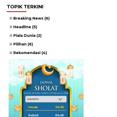
TOPIK TERKINI
Breaking News
(6)
Headline
(5)
Piala Dunia
(2)
Pilihan
(6)
Rekomendasi
(4)
Jum'at, 22 Safar 1448 H / 07 Agustus 2026
Imsak
04:35
Subuh
04:45