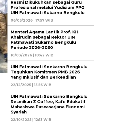
Resmi Dikukuhkan sebagai Guru
Profesional melalui Yudisium PPG
UIN Fatmawati Sukarno Bengkulu
06/05/2026 | 17:57 WIB
Menteri Agama Lantik Prof. KH.
Khairudin sebagai Rektor UIN
Fatmawati Sukarno Bengkulu
Periode 2026–2030
10/03/2026 | 18:42 WIB
UIN Fatmawati Soekarno Bengkulu
Teguhkan Komitmen PMB 2026
Yang Inklusif dan Berkeadilan
22/12/2025 | 15:56 WIB
UIN Fatmawati Soekarno Bengkulu
Resmikan Z Coffee, Kafe Edukatif
Mahasiswa Pascasarjana Ekonomi
Syariah
22/10/2025 | 12:13 WIB