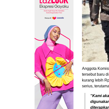
Anggota Komisi
tersebut baru d
kurang lebih Rp
serius, terutam
“Kami akan
digunakan
diterapkan