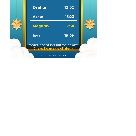
Dzuhur
12:02
Ashar
15:23
Maghrib
17:58
Isya
19:09
Waktu sholat berikutnya dalam:
2 jam 54 menit 44 detik
Sumber: Kemenag