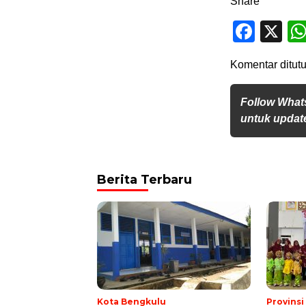
Share
Face
X
Komentar ditutu
Follow What
untuk update
Berita Terbaru
Kota Bengkulu
Provins