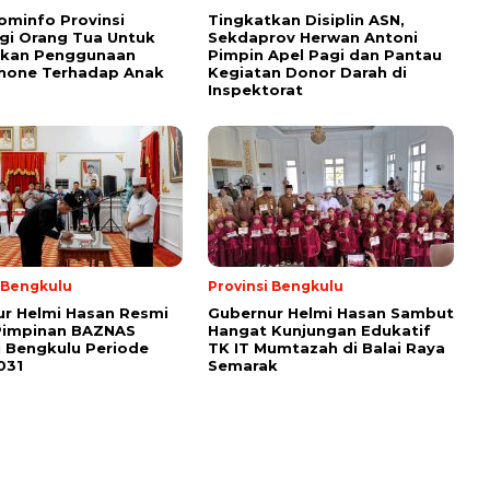
ominfo Provinsi
Tingkatkan Disiplin ASN,
gi Orang Tua Untuk
Sekdaprov Herwan Antoni
tkan Penggunaan
Pimpin Apel Pagi dan Pantau
hone Terhadap Anak
Kegiatan Donor Darah di
Inspektorat
i Bengkulu
Provinsi Bengkulu
r Helmi Hasan Resmi
Gubernur Helmi Hasan Sambut
Pimpinan BAZNAS
Hangat Kunjungan Edukatif
i Bengkulu Periode
TK IT Mumtazah di Balai Raya
031
Semarak