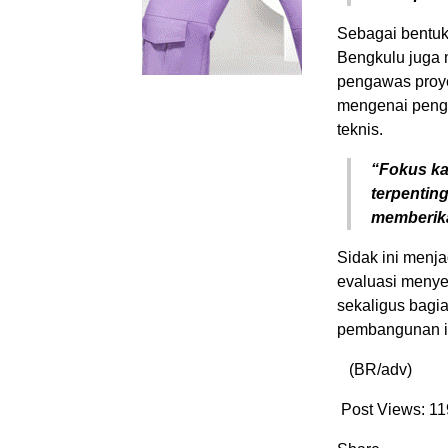
Sebagai bentuk
Bengkulu juga 
pengawas proye
mengenai pengg
teknis.
“Fokus ka
terpentin
memberika
Sidak ini menj
evaluasi menye
sekaligus bagia
pembangunan in
(BR/adv)
Post Views:
11