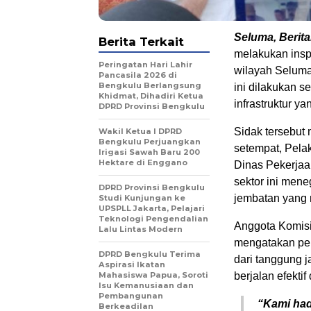
Seluma, Berita
Berita Terkait
melakukan insp
Peringatan Hari Lahir
wilayah Seluma
Pancasila 2026 di
Bengkulu Berlangsung
ini dilakukan 
Khidmat, Dihadiri Ketua
infrastruktur y
DPRD Provinsi Bengkulu
Sidak tersebut 
Wakil Ketua I DPRD
Bengkulu Perjuangkan
setempat, Pelak
Irigasi Sawah Baru 200
Hektare di Enggano
Dinas Pekerja
sektor ini men
DPRD Provinsi Bengkulu
jembatan yang m
Studi Kunjungan ke
UPSPLL Jakarta, Pelajari
Teknologi Pengendalian
Anggota Komisi 
Lalu Lintas Modern
mengatakan pe
DPRD Bengkulu Terima
dari tanggung
Aspirasi Ikatan
Mahasiswa Papua, Soroti
berjalan efektif
Isu Kemanusiaan dan
Pembangunan
“Kami had
Berkeadilan