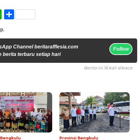
book
WhatsApp
Share
p.
sApp Channel beritarafflesia.com
Follow
 berita terbaru setiap hari
Berita ini 16 kali dibaca
i Bengkulu
Provinsi Bengkulu