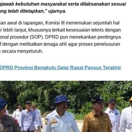
jawab kebutuhan masyarakat serta dilaksanakan sesuai
ng telah ditetapkan,” ujarnya.
an awal di lapangan, Komisi III menemukan sejumlah hal
ji lebih lanjut, khususnya terkait kesesuaian teknis dengan
ional prosedur (SOP). DPRD pun menekankan pentingnya
if dengan melibatkan tenaga ahli agar proses penelusuran
n secara menyeluruh.
DPRD Provinsi Bengkulu Gelar Rapat Pansus Terakhir