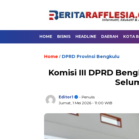
HOME
BISNIS
HEADLINE
DAERAH
KOTA 
Home
DPRD Provinsi Bengkulu
/
Komisi III DPRD Ben
Selu
Editor1
- Penulis
Jumat, 1 Mei 2026
- 11:00 WIB