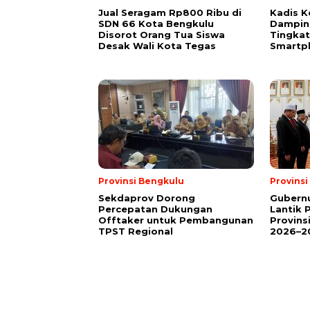
Jual Seragam Rp800 Ribu di
Kadis K
SDN 66 Kota Bengkulu
Dampin
Disorot Orang Tua Siswa
Tingka
Desak Wali Kota Tegas
Smartp
Provinsi Bengkulu
Provins
Sekdaprov Dorong
Gubernu
Percepatan Dukungan
Lantik 
Offtaker untuk Pembangunan
Provins
TPST Regional
2026–2