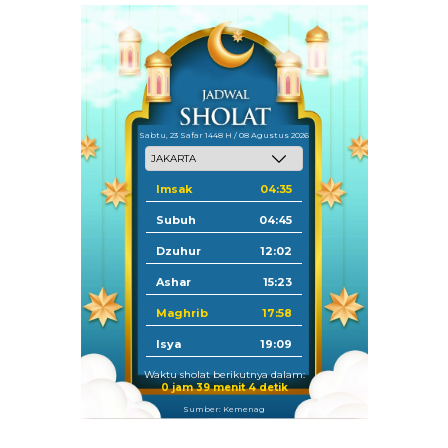
Sabtu, 23 Safar 1448 H / 08 Agustus 2026
Imsak
04:35
Subuh
04:45
Dzuhur
12:02
Ashar
15:23
Maghrib
17:58
Isya
19:09
Waktu sholat berikutnya dalam:
0 jam 39 menit 3 detik
Sumber: Kemenag