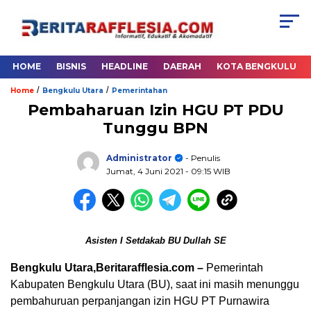
HOME
BISNIS
HEADLINE
DAERAH
KOTA BENGKULU
/
/
Home
Bengkulu Utara
Pemerintahan
Pembaharuan Izin HGU PT PDU
Tunggu BPN
Administrator
- Penulis
Jumat, 4 Juni 2021
- 09:15 WIB
Asisten I Setdakab BU Dullah SE
Bengkulu Utara,Beritarafflesia.com –
Pemerintah
Kabupaten Bengkulu Utara (BU), saat ini masih menunggu
pembahuruan perpanjangan izin HGU PT Purnawira