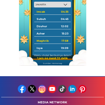
Imsak
04:35
Subuh
04:45
Dzuhur
12:02
Ashar
15:23
Maghrib
17:58
Isya
19:09
Waktu sholat berikutnya dalam:
1 jam 44 menit 31 detik
Sumber: Kemenag
MEDIA NETWORK