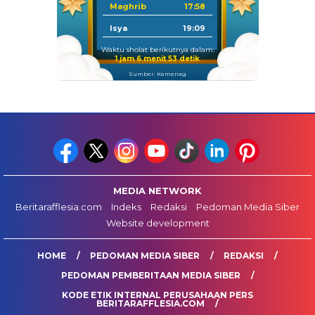
Maghrib
17:58
Isya
19:09
Waktu sholat berikutnya dalam:
1 jam 6 menit 52 detik
Sumber: Kemenag
MEDIA NETWORK
Beritarafflesia.com
Indeks
Redaksi
Pedoman Media Siber
Website development
HOME
PEDOMAN MEDIA SIBER
REDAKSI
PEDOMAN PEMBERITAAN MEDIA SIBER
KODE ETIK INTERNAL PERUSAHAAN PERS
BERITARAFFLESIA.COM