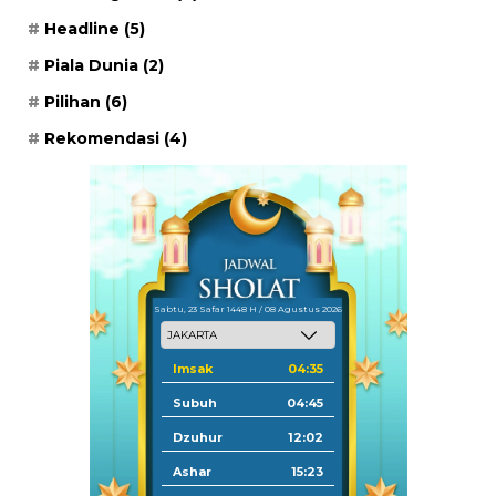
Headline
(5)
Piala Dunia
(2)
Pilihan
(6)
Rekomendasi
(4)
Sabtu, 23 Safar 1448 H / 08 Agustus 2026
Imsak
04:35
Subuh
04:45
Dzuhur
12:02
Ashar
15:23