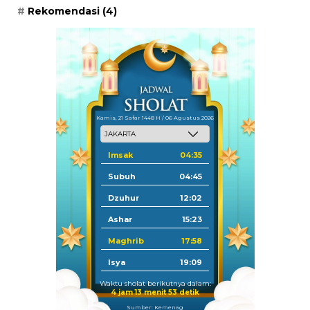
Rekomendasi
(4)
Kamis, 21 Safar 1448 H / 06 Agustus 2026
Imsak
04:35
Subuh
04:45
Dzuhur
12:02
Ashar
15:23
Maghrib
17:58
Isya
19:09
Waktu sholat berikutnya dalam:
4 jam 13 menit 52 detik
Sumber: Kemenag