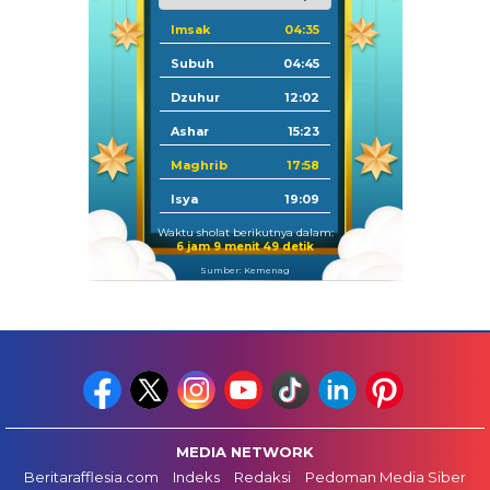
Imsak
04:35
Subuh
04:45
Dzuhur
12:02
Ashar
15:23
Maghrib
17:58
Isya
19:09
Waktu sholat berikutnya dalam:
6 jam 9 menit 48 detik
Sumber: Kemenag
MEDIA NETWORK
Beritarafflesia.com
Indeks
Redaksi
Pedoman Media Siber