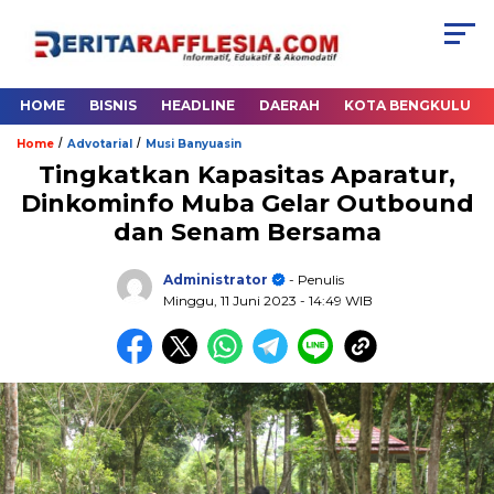
HOME
BISNIS
HEADLINE
DAERAH
KOTA BENGKULU
/
/
Home
Advotarial
Musi Banyuasin
Tingkatkan Kapasitas Aparatur,
Dinkominfo Muba Gelar Outbound
dan Senam Bersama
Administrator
- Penulis
Minggu, 11 Juni 2023
- 14:49 WIB