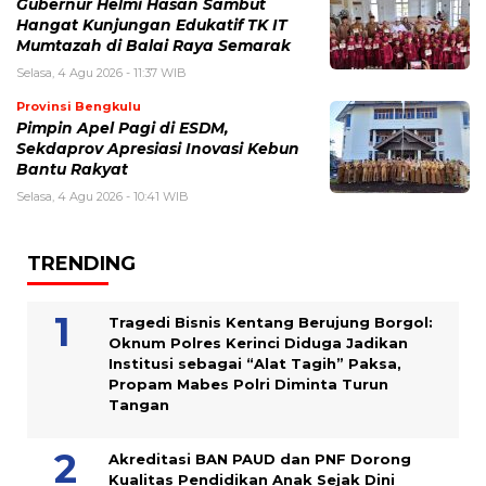
Gubernur Helmi Hasan Sambut
Hangat Kunjungan Edukatif TK IT
Mumtazah di Balai Raya Semarak
Selasa, 4 Agu 2026 - 11:37 WIB
Provinsi Bengkulu
Pimpin Apel Pagi di ESDM,
Sekdaprov Apresiasi Inovasi Kebun
Bantu Rakyat
Selasa, 4 Agu 2026 - 10:41 WIB
TRENDING
Tragedi Bisnis Kentang Berujung Borgol:
Oknum Polres Kerinci Diduga Jadikan
Institusi sebagai “Alat Tagih” Paksa,
Propam Mabes Polri Diminta Turun
Tangan
Akreditasi BAN PAUD dan PNF Dorong
Kualitas Pendidikan Anak Sejak Dini