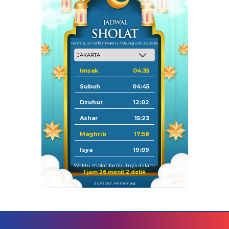
Kamis, 21 Safar 1448 H / 06 Agustus 2026
Imsak
04:35
Subuh
04:45
Dzuhur
12:02
Ashar
15:23
Maghrib
17:58
Isya
19:09
Waktu sholat berikutnya dalam:
1 jam 26 menit 2 detik
Sumber: Kemenag