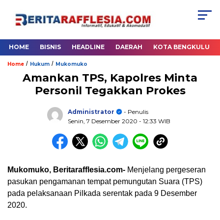
HOME
BISNIS
HEADLINE
DAERAH
KOTA BENGKULU
/
/
Home
Hukum
Mukomuko
Amankan TPS, Kapolres Minta
Personil Tegakkan Prokes
Administrator
- Penulis
Senin, 7 Desember 2020
- 12:33 WIB
Mukomuko, Beritarafflesia.com-
Menjelang pergeseran
pasukan pengamanan tempat pemungutan Suara (TPS)
pada pelaksanaan Pilkada serentak pada 9 Desember
2020.