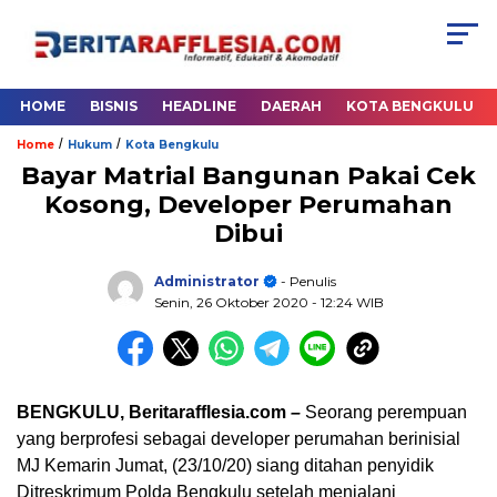
HOME
BISNIS
HEADLINE
DAERAH
KOTA BENGKULU
/
/
Home
Hukum
Kota Bengkulu
Bayar Matrial Bangunan Pakai Cek
Kosong, Developer Perumahan
Dibui
Administrator
- Penulis
Senin, 26 Oktober 2020
- 12:24 WIB
BENGKULU, Beritarafflesia.com
–
Seorang perempuan
yang berprofesi sebagai developer perumahan berinisial
MJ Kemarin Jumat, (23/10/20) siang ditahan penyidik
Ditreskrimum Polda Bengkulu setelah menjalani