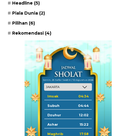
Headline
(5)
Piala Dunia
(2)
Pilihan
(6)
Rekomendasi
(4)
Senin, 25 Safar 1448 H / 10 Agustus 2026
Imsak
04:34
Subuh
04:44
Dzuhur
12:02
Ashar
15:22
Maghrib
17:58