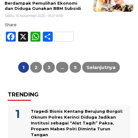
Berdampak Pemulihan Ekonomi
dan Diduga Gunakan BBM Subsidi
Sabtu, 15 November 2025 - 01:21 WIB
Share
Facebook
X
WhatsApp
Share
Paginasi
pos
1
2
3
…
5
Selanjutnya
TRENDING
Tragedi Bisnis Kentang Berujung Borgol:
Oknum Polres Kerinci Diduga Jadikan
Institusi sebagai “Alat Tagih” Paksa,
Propam Mabes Polri Diminta Turun
Tangan