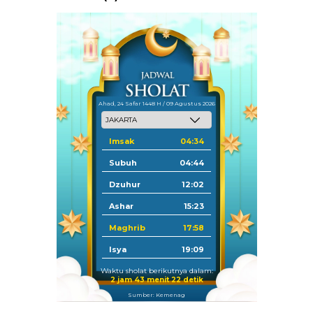
Ahad, 24 Safar 1448 H / 09 Agustus 2026
Imsak
04:34
Subuh
04:44
Dzuhur
12:02
Ashar
15:23
Maghrib
17:58
Isya
19:09
Waktu sholat berikutnya dalam:
2 jam 43 menit 21 detik
Sumber: Kemenag