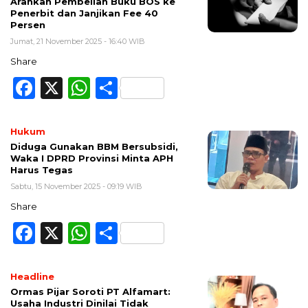
Arahkan Pembelian Buku BOS ke
Penerbit dan Janjikan Fee 40
Persen
Jumat, 21 November 2025 - 16:40 WIB
Share
Facebook
X
WhatsApp
Share
Hukum
Diduga Gunakan BBM Bersubsidi,
Waka I DPRD Provinsi Minta APH
Harus Tegas
Sabtu, 15 November 2025 - 09:19 WIB
Share
Facebook
X
WhatsApp
Share
Headline
Ormas Pijar Soroti PT Alfamart:
Usaha Industri Dinilai Tidak