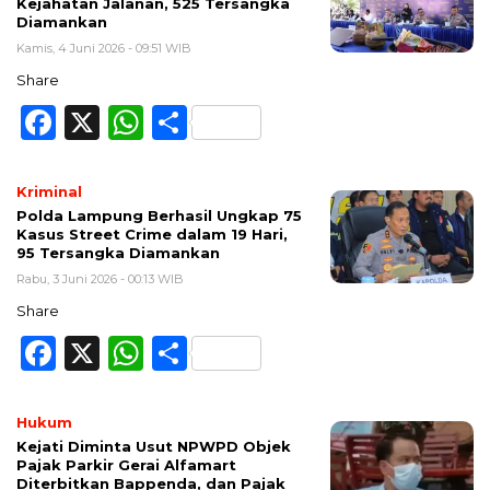
Kejahatan Jalanan, 525 Tersangka
Diamankan
Kamis, 4 Juni 2026 - 09:51 WIB
Share
Facebook
X
WhatsApp
Share
Kriminal
Polda Lampung Berhasil Ungkap 75
Kasus Street Crime dalam 19 Hari,
95 Tersangka Diamankan
Rabu, 3 Juni 2026 - 00:13 WIB
Share
Facebook
X
WhatsApp
Share
Hukum
Kejati Diminta Usut NPWPD Objek
Pajak Parkir Gerai Alfamart
Diterbitkan Bappenda, dan Pajak