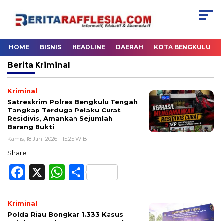
HOME
BISNIS
HEADLINE
DAERAH
KOTA BENGKULU
Berita
Kriminal
Kriminal
Satreskrim Polres Bengkulu Tengah
Tangkap Terduga Pelaku Curat
Residivis, Amankan Sejumlah
Barang Bukti
Kamis, 18 Juni 2026 - 15:25 WIB
Share
Facebook
X
WhatsApp
Share
Kriminal
Polda Riau Bongkar 1.333 Kasus