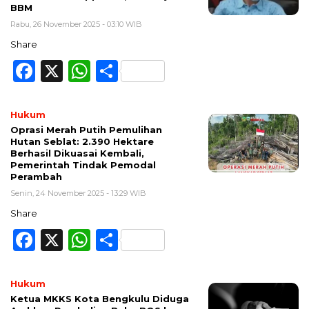
BBM
Rabu, 26 November 2025 - 03:10 WIB
Share
Facebook
X
WhatsApp
Share
Hukum
Oprasi Merah Putih Pemulihan
Hutan Seblat: 2.390 Hektare
Berhasil Dikuasai Kembali,
Pemerintah Tindak Pemodal
Perambah
Senin, 24 November 2025 - 13:29 WIB
Share
Facebook
X
WhatsApp
Share
Hukum
Ketua MKKS Kota Bengkulu Diduga