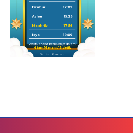
Dzuhur
12:02
Ashar
15:23
Maghrib
17:58
Isya
19:09
Waktu sholat berikutnya dalam:
4 jam 16 menit 18 detik
Sumber: Kemenag