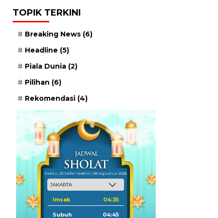
TOPIK TERKINI
Breaking News
(6)
Headline
(5)
Piala Dunia
(2)
Pilihan
(6)
Rekomendasi
(4)
Sabtu, 23 Safar 1448 H / 08 Agustus 2026
Imsak
04:35
Subuh
04:45