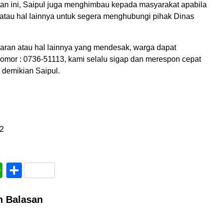
n ini, Saipul juga menghimbau kepada masyarakat apabila
atau hal lainnya untuk segera menghubungi pihak Dinas
karan atau hal lainnya yang mendesak, warga dapat
mor : 0736-51113, kami selalu sigap dan merespon cepat
” demikian Saipul.
2
book
WhatsApp
Share
n Balasan