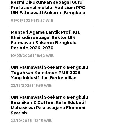
Resmi Dikukuhkan sebagai Guru
Profesional melalui Yudisium PPG
UIN Fatmawati Sukarno Bengkulu
06/05/2026 | 17:57 WIB
Menteri Agama Lantik Prof. KH.
Khairudin sebagai Rektor UIN
Fatmawati Sukarno Bengkulu
Periode 2026–2030
10/03/2026 | 18:42 WIB
UIN Fatmawati Soekarno Bengkulu
Teguhkan Komitmen PMB 2026
Yang Inklusif dan Berkeadilan
22/12/2025 | 15:56 WIB
UIN Fatmawati Soekarno Bengkulu
Resmikan Z Coffee, Kafe Edukatif
Mahasiswa Pascasarjana Ekonomi
Syariah
22/10/2025 | 12:13 WIB