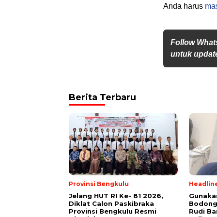
Anda harus
ma
Follow What
untuk update
Berita Terbaru
Provinsi Bengkulu
Headlin
Jelang HUT RI Ke- 81 2026,
Gunakan
Diklat Calon Paskibraka
Bodong
Provinsi Bengkulu Resmi
Rudi B