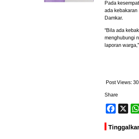
Pada kesempata
ada kebakaran 
Damkar.
“Bila ada keba
menghubungi no
laporan warga,
Post Views:
30
Share
Face
X
Tinggalka