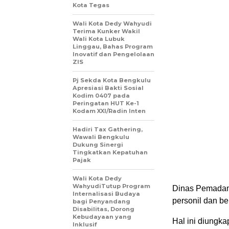
Kota Tegas
Wali Kota Dedy Wahyudi
Terima Kunker Wakil
Wali Kota Lubuk
Linggau, Bahas Program
Inovatif dan Pengelolaan
ZIS
Pj Sekda Kota Bengkulu
Apresiasi Bakti Sosial
Kodim 0407 pada
Peringatan HUT Ke-1
Kodam XXI/Radin Inten
Hadiri Tax Gathering,
Wawali Bengkulu
Dukung Sinergi
Tingkatkan Kepatuhan
Pajak
Wali Kota Dedy
WahyudiTutup Program
Dinas Pemadam
Internalisasi Budaya
personil dan b
bagi Penyandang
Disabilitas, Dorong
Kebudayaan yang
Hal ini diungk
Inklusif