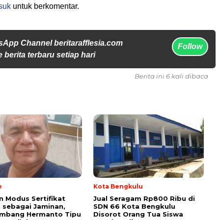
suk
untuk berkomentar.
sApp Channel beritarafflesia.com
Follow
 berita terbaru setiap hari
Berita ini 6 kali dibaca
e
Kota Bengkulu
 Modus Sertifikat
Jual Seragam Rp800 Ribu di
 sebagai Jaminan,
SDN 66 Kota Bengkulu
ambang Hermanto Tipu
Disorot Orang Tua Siswa