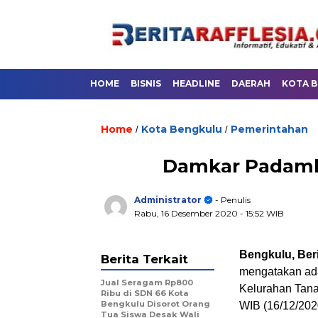
HOME
BISNIS
HEADLINE
DAERAH
KOTA 
Home
Kota Bengkulu
Pemerintahan
/
/
Damkar Padamka
Administrator
- Penulis
Rabu, 16 Desember 2020
- 15:52 WIB
Bengkulu, Beri
Berita Terkait
mengatakan ada
Jual Seragam Rp800
Kelurahan Tana
Ribu di SDN 66 Kota
Bengkulu Disorot Orang
WIB (16/12/202
Tua Siswa Desak Wali