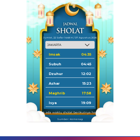
Jum'at, 22 Safar 1448 H / 07 Agustus 2026
Imsak
04:35
Subuh
04:45
Dzuhur
12:02
Ashar
15:23
Maghrib
17:58
Isya
19:09
Tidak ada waktu sholat berikutnya hari ini.
Sumber: Kemenag