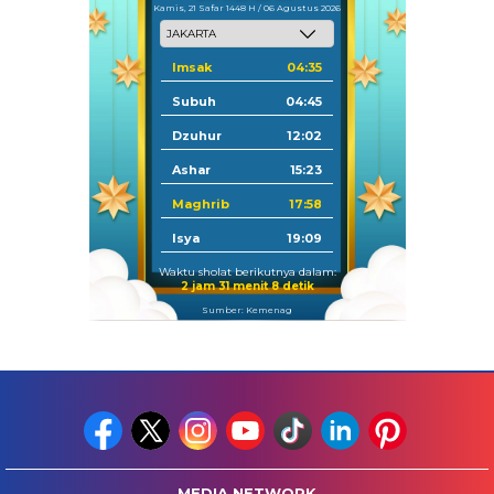
Kamis, 21 Safar 1448 H / 06 Agustus 2026
Imsak
04:35
Subuh
04:45
Dzuhur
12:02
Ashar
15:23
Maghrib
17:58
Isya
19:09
Waktu sholat berikutnya dalam:
2 jam 31 menit 7 detik
Sumber: Kemenag
MEDIA NETWORK