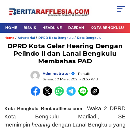
HOME
BISNIS
HEADLINE
DAERAH
KOTA BENGKULU
/
/
/
Home
Advotarial
DPRD Kota Bengkulu
Kota Bengkulu
DPRD Kota Gelar Hearing Dengan
Pelindo II dan Lanal Bengkulu
Membahas PAD
Administrator
- Penulis
Selasa, 30 Maret 2021
- 21:58 WIB
Waka 2 DPRD
Kota Bengkulu Beritarafflesia.com
_
Kota Bengkulu Marliadi, SE
memimpin
hearing
dengan Lanal Bengkulu yang