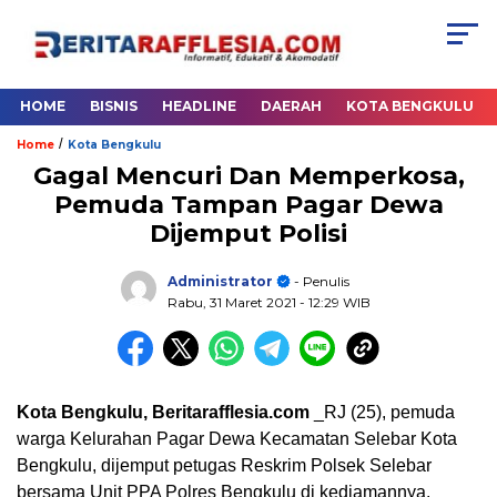
HOME
BISNIS
HEADLINE
DAERAH
KOTA BENGKULU
/
Home
Kota Bengkulu
Gagal Mencuri Dan Memperkosa,
Pemuda Tampan Pagar Dewa
Dijemput Polisi
Administrator
- Penulis
Rabu, 31 Maret 2021
- 12:29 WIB
Kota Bengkulu, Beritarafflesia.com
_RJ (25), pemuda
warga Kelurahan Pagar Dewa Kecamatan Selebar Kota
Bengkulu, dijemput petugas Reskrim Polsek Selebar
bersama Unit PPA Polres Bengkulu di kediamannya.