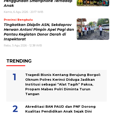
Penggunaan Smartphone Terhadap
Anak
Kamis, 6 Agu 2026 - 20:17 WIB
Provinsi Bengkulu
Tingkatkan Disiplin ASN, Sekdaprov
Herwan Antoni Pimpin Apel Pagi dan
Pantau Kegiatan Donor Darah di
Inspektorat
Rabu, 5 Agu 2026 - 12:38 WIB
TRENDING
Tragedi Bisnis Kentang Berujung Borgol:
Oknum Polres Kerinci Diduga Jadikan
Institusi sebagai “Alat Tagih” Paksa,
Propam Mabes Polri Diminta Turun
Tangan
Akreditasi BAN PAUD dan PNF Dorong
Kualitas Pendidikan Anak Sejak Dini