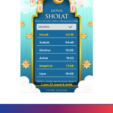
Sabtu, 23 Safar 1448 H / 08 Agustus 2026
Imsak
04:35
Subuh
04:45
Dzuhur
12:02
Ashar
15:23
Maghrib
17:58
Isya
19:09
Waktu sholat berikutnya dalam:
2 jam 33 menit 7 detik
Sumber: Kemenag