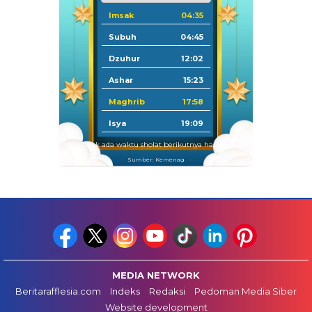
Imsak
04:35
Subuh
04:45
Dzuhur
12:02
Ashar
15:23
Maghrib
17:58
Isya
19:09
Tidak ada waktu sholat berikutnya hari ini.
Sumber: Kemenag
MEDIA NETWORK
Beritarafflesia.com
Indeks
Redaksi
Pedoman Media Siber
Website development