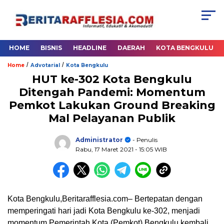
HOME
BISNIS
HEADLINE
DAERAH
KOTA BENGKULU
/
/
Home
Advotarial
Kota Bengkulu
HUT ke-302 Kota Bengkulu
Ditengah Pandemi: Momentum
Pemkot Lakukan Ground Breaking
Mal Pelayanan Publik
Administrator
- Penulis
Rabu, 17 Maret 2021
- 15:05 WIB
Kota Bengkulu,Beritarafflesia.com– Bertepatan dengan
memperingati hari jadi Kota Bengkulu ke-302, menjadi
momentum Pemerintah Kota (Pemkot) Bengkulu kembali