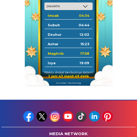
Imsak
04:34
Subuh
04:44
Dzuhur
12:02
Ashar
15:23
Maghrib
17:58
Isya
19:09
Waktu sholat berikutnya dalam:
2 jam 43 menit 48 detik
Sumber: Kemenag
MEDIA NETWORK