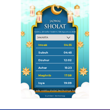
Sabtu, 23 Safar 1448 H / 08 Agustus 2026
Imsak
04:35
Subuh
04:45
Dzuhur
12:02
Ashar
15:23
Maghrib
17:58
Isya
19:09
Tidak ada waktu sholat berikutnya hari ini.
Sumber: Kemenag