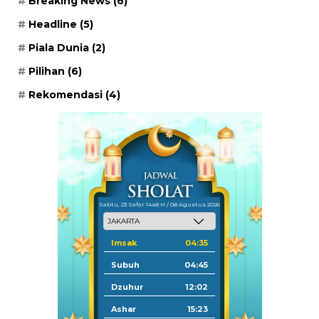
Breaking News
(6)
Headline
(5)
Piala Dunia
(2)
Pilihan
(6)
Rekomendasi
(4)
Sabtu, 23 Safar 1448 H / 08 Agustus 2026
Imsak
04:35
Subuh
04:45
Dzuhur
12:02
Ashar
15:23