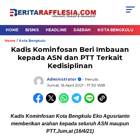
HOME
BISNIS
HEADLINE
DAERAH
KOTA BENGKULU
/
Home
Kota Bengkulu
Kadis Kominfosan Beri Imbauan
kepada ASN dan PTT Terkait
Kedisiplinan
Administrator
- Penulis
Jumat, 16 April 2021
- 17:30 WIB
Kadis Kominfosan Kota Bengkulu Eko Agusrianto
memberikan arahan kepada seluruh ASN maupun
PTT,Jum,at (16/4/21)