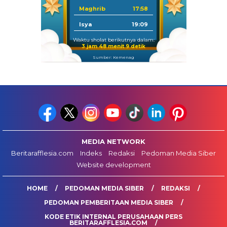
Maghrib
17:58
Isya
19:09
Waktu sholat berikutnya dalam:
3 jam 48 menit 9 detik
Sumber: Kemenag
MEDIA NETWORK
Beritarafflesia.com
Indeks
Redaksi
Pedoman Media Siber
Website development
HOME
PEDOMAN MEDIA SIBER
REDAKSI
PEDOMAN PEMBERITAAN MEDIA SIBER
KODE ETIK INTERNAL PERUSAHAAN PERS
BERITARAFFLESIA.COM