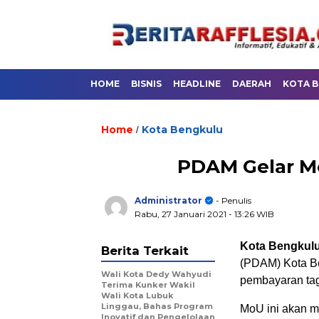
HOME
BISNIS
HEADLINE
DAERAH
KOTA 
Home
Kota Bengkulu
/
PDAM Gelar M
Administrator
- Penulis
Rabu, 27 Januari 2021
- 13:26 WIB
Kota Bengkulu,
Berita Terkait
(PDAM) Kota Be
Wali Kota Dedy Wahyudi
pembayaran tag
Terima Kunker Wakil
Wali Kota Lubuk
Linggau, Bahas Program
MoU ini akan 
Inovatif dan Pengelolaan