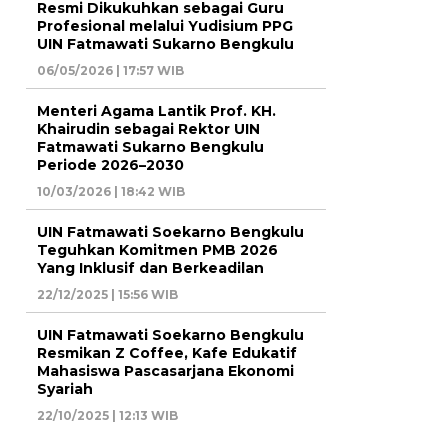
Resmi Dikukuhkan sebagai Guru
Profesional melalui Yudisium PPG
UIN Fatmawati Sukarno Bengkulu
06/05/2026 | 17:57 WIB
Menteri Agama Lantik Prof. KH.
Khairudin sebagai Rektor UIN
Fatmawati Sukarno Bengkulu
Periode 2026–2030
10/03/2026 | 18:42 WIB
UIN Fatmawati Soekarno Bengkulu
Teguhkan Komitmen PMB 2026
Yang Inklusif dan Berkeadilan
22/12/2025 | 15:56 WIB
UIN Fatmawati Soekarno Bengkulu
Resmikan Z Coffee, Kafe Edukatif
Mahasiswa Pascasarjana Ekonomi
Syariah
22/10/2025 | 12:13 WIB