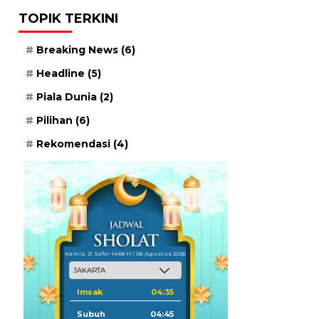
TOPIK TERKINI
Breaking News
(6)
Headline
(5)
Piala Dunia
(2)
Pilihan
(6)
Rekomendasi
(4)
Kamis, 21 Safar 1448 H / 06 Agustus 2026
Imsak
04:35
Subuh
04:45