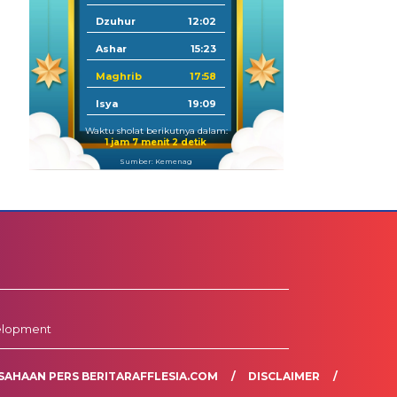
Dzuhur
12:02
Ashar
15:23
Maghrib
17:58
Isya
19:09
Waktu sholat berikutnya dalam:
1 jam 7 menit 1 detik
Sumber: Kemenag
elopment
SAHAAN PERS BERITARAFFLESIA.COM
DISCLAIMER