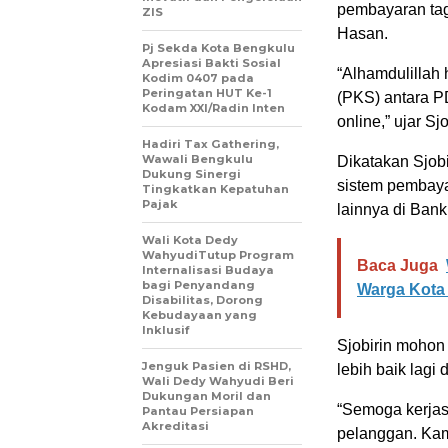
pembayaran tagi
ZIS
Hasan.
Pj Sekda Kota Bengkulu
Apresiasi Bakti Sosial
“Alhamdulillah
Kodim 0407 pada
Peringatan HUT Ke-1
(PKS) antara P
Kodam XXI/Radin Inten
online,” ujar Sjo
Hadiri Tax Gathering,
Wawali Bengkulu
Dikatakan Sjob
Dukung Sinergi
sistem pembaya
Tingkatkan Kepatuhan
Pajak
lainnya di Bank
Wali Kota Dedy
WahyudiTutup Program
Baca Juga
Internalisasi Budaya
bagi Penyandang
Warga Kota
Disabilitas, Dorong
Kebudayaan yang
Inklusif
Sjobirin mohon
Jenguk Pasien di RSHD,
lebih baik lag
Wali Dedy Wahyudi Beri
Dukungan Moril dan
“Semoga kerja
Pantau Persiapan
Akreditasi
pelanggan. Ka