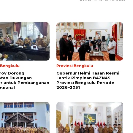
i Bengkulu
Provinsi Bengkulu
rov Dorong
Gubernur Helmi Hasan Resmi
atan Dukungan
Lantik Pimpinan BAZNAS
er untuk Pembangunan
Provinsi Bengkulu Periode
egional
2026–2031