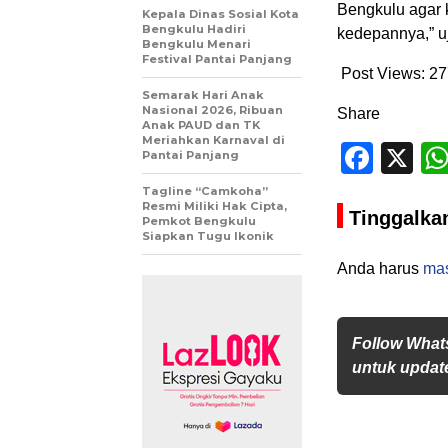
Bengkulu agar 
Kepala Dinas Sosial Kota
Bengkulu Hadiri
kedepannya,” uj
Bengkulu Menari
Festival Pantai Panjang
Post Views:
27
Semarak Hari Anak
Nasional 2026, Ribuan
Share
Anak PAUD dan TK
Meriahkan Karnaval di
Face
X
Pantai Panjang
Tagline “Camkoha”
Resmi Miliki Hak Cipta,
Tinggalka
Pemkot Bengkulu
Siapkan Tugu Ikonik
Anda harus
ma
Follow What
untuk update