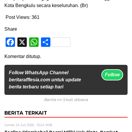
Kota Bengkulu secara keseluruhan. (Br)
Post Views:
361
Share
Facebook
X
WhatsApp
Share
Komentar ditutup.
Follow WhatsApp Channel
Follow
beritarafflesia.com untuk update
berita terbaru setiap hari
Berita ini 5 kali dibaca
BERITA TERKAIT
Jumat, 24 Juli 2026 - 15:24 WIB