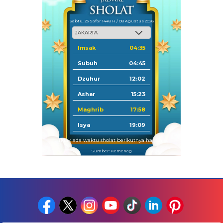
Sabtu, 23 Safar 1448 H / 08 Agustus 2026
Imsak
04:35
Subuh
04:45
Dzuhur
12:02
Ashar
15:23
Maghrib
17:58
Isya
19:09
Tidak ada waktu sholat berikutnya hari ini.
Sumber: Kemenag