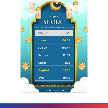
Ahad, 24 Safar 1448 H / 09 Agustus 2026
Imsak
04:34
Subuh
04:44
Dzuhur
12:02
Ashar
15:23
Maghrib
17:58
Isya
19:09
Tidak ada waktu sholat berikutnya hari ini.
Sumber: Kemenag