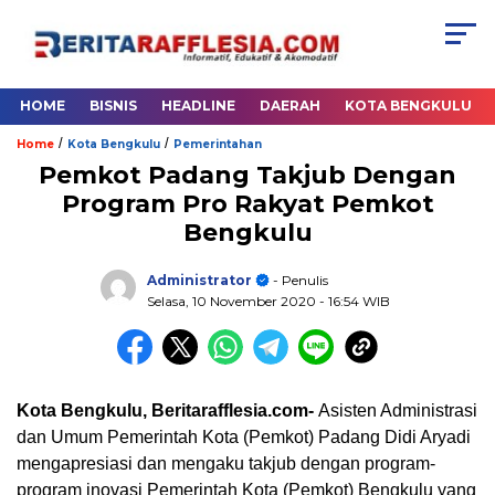
HOME
BISNIS
HEADLINE
DAERAH
KOTA BENGKULU
/
/
Home
Kota Bengkulu
Pemerintahan
Pemkot Padang Takjub Dengan
Program Pro Rakyat Pemkot
Bengkulu
Administrator
- Penulis
Selasa, 10 November 2020
- 16:54 WIB
Kota Bengkulu, Beritarafflesia.com-
Asisten Administrasi
dan Umum Pemerintah Kota (Pemkot) Padang Didi Aryadi
mengapresiasi dan mengaku takjub dengan program-
program inovasi Pemerintah Kota (Pemkot) Bengkulu yang