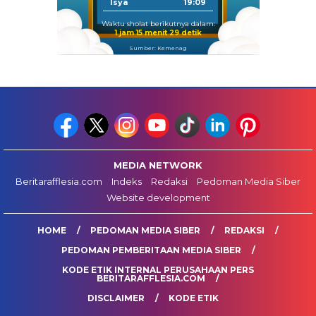
Isya
19:09
Waktu sholat berikutnya dalam:
1 jam 15 menit 29 detik
Sumber: Kemenag
MEDIA NETWORK
Beritarafflesia.com
Indeks
Redaksi
Pedoman Media Siber
Website development
HOME
PEDOMAN MEDIA SIBER
REDAKSI
PEDOMAN PEMBERITAAN MEDIA SIBER
KODE ETIK INTERNAL PERUSAHAAN PERS
BERITARAFFLESIA.COM
DISCLAIMER
KODE ETIK