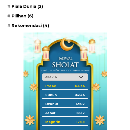
Piala Dunia
(2)
Pilihan
(6)
Rekomendasi
(4)
Senin, 25 Safar 1448 H / 10 Agustus 2026
Imsak
04:34
Subuh
04:44
Dzuhur
12:02
Ashar
15:22
Maghrib
17:58