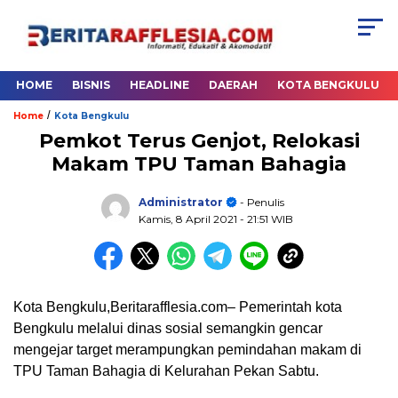
HOME
BISNIS
HEADLINE
DAERAH
KOTA BENGKULU
/
Home
Kota Bengkulu
Pemkot Terus Genjot, Relokasi
Makam TPU Taman Bahagia
Administrator
- Penulis
Kamis, 8 April 2021
- 21:51 WIB
Kota Bengkulu,Beritarafflesia.com– Pemerintah kota
Bengkulu melalui dinas sosial semangkin gencar
mengejar target merampungkan pemindahan makam di
TPU Taman Bahagia di Kelurahan Pekan Sabtu.