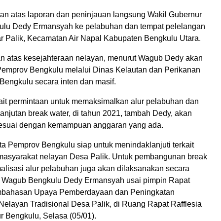
rkan atas laporan dan peninjauan langsung Wakil Gubernur
ulu Dedy Ermansyah ke pelabuhan dan tempat pelelangan
r Palik, Kecamatan Air Napal Kabupaten Bengkulu Utara.
n atas kesejahteraan nelayan, menurut Wagub Dedy akan
i Pemprov Bengkulu melalui Dinas Kelautan dan Perikanan
Bengkulu secara inten dan masif.
ait permintaan untuk memaksimalkan alur pelabuhan dan
njutan break water, di tahun 2021, tambah Dedy, akan
sesuai dengan kemampuan anggaran yang ada.
ita Pemprov Bengkulu siap untuk menindaklanjuti terkait
masyarakat nelayan Desa Palik. Untuk pembangunan break
alisasi alur pelabuhan juga akan dilaksanakan secara
as Wagub Bengkulu Dedy Ermansyah usai pimpin Rapat
mbahasan Upaya Pemberdayaan dan Peningkatan
Nelayan Tradisional Desa Palik, di Ruang Rapat Rafflesia
r Bengkulu, Selasa (05/01).