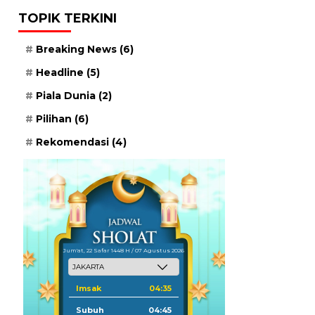
TOPIK TERKINI
Breaking News
(6)
Headline
(5)
Piala Dunia
(2)
Pilihan
(6)
Rekomendasi
(4)
Jum'at, 22 Safar 1448 H / 07 Agustus 2026
Imsak
04:35
Subuh
04:45