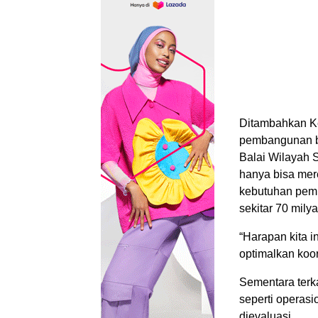
Ditambahkan Ke
pembangunan br
Balai Wilayah 
hanya bisa mer
kebutuhan pem
sekitar 70 milya
“Harapan kita i
optimalkan koor
Sementara terka
seperti operasi
dievaluasi.