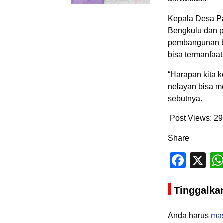
Kepala Desa Pa
Bengkulu dan pi
pembangunan br
bisa termanfaa
“Harapan kita 
nelayan bisa m
sebutnya.
Post Views:
29
Share
Face
X
Tinggalka
Anda harus
ma