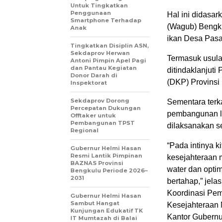
Untuk Tingkatkan
Penggunaan
Hal ini didasa
Smartphone Terhadap
(Wagub) Bengk
Anak
ikan Desa Pasa
Tingkatkan Disiplin ASN,
Sekdaprov Herwan
Termasuk usula
Antoni Pimpin Apel Pagi
dan Pantau Kegiatan
ditindaklanjut
Donor Darah di
(DKP) Provinsi 
Inspektorat
Sekdaprov Dorong
Sementara terk
Percepatan Dukungan
pembangunan la
Offtaker untuk
Pembangunan TPST
dilaksanakan 
Regional
“Pada intinya k
Gubernur Helmi Hasan
Resmi Lantik Pimpinan
kesejahteraan 
BAZNAS Provinsi
water dan optim
Bengkulu Periode 2026–
2031
bertahap,” jel
Koordinasi Pe
Gubernur Helmi Hasan
Sambut Hangat
Kesejahteraan 
Kunjungan Edukatif TK
Kantor Gubernu
IT Mumtazah di Balai