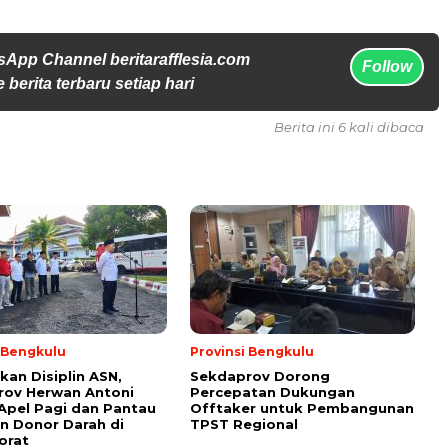
sApp Channel beritarafflesia.com
Follow
 berita terbaru setiap hari
Berita ini 6 kali dibaca
i Bengkulu
Provinsi Bengkulu
kan Disiplin ASN,
Sekdaprov Dorong
rov Herwan Antoni
Percepatan Dukungan
Apel Pagi dan Pantau
Offtaker untuk Pembangunan
n Donor Darah di
TPST Regional
orat