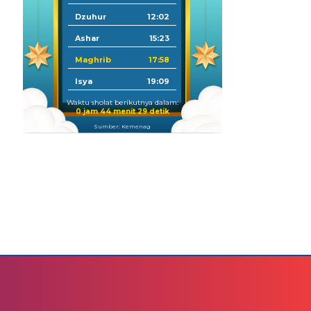
Dzuhur
12:02
Ashar
15:23
Maghrib
17:58
Isya
19:09
Waktu sholat berikutnya dalam:
0 jam 44 menit 28 detik
Sumber: Kemenag