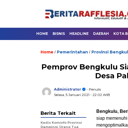
HOME
BISNIS
HEADLINE
DAERAH
KOTA 
Home
Pemerintahan
Provinsi Bengku
/
/
Pemprov Bengkulu Sia
Desa Pa
Administrator
- Penulis
Selasa, 5 Januari 2021
- 22:02 WIB
Bengkulu, Beri
Berita Terkait
siap memenuhi 
Kadis Kominfo Provinsi
mengoptimalkan
Dampingi Orang Tua