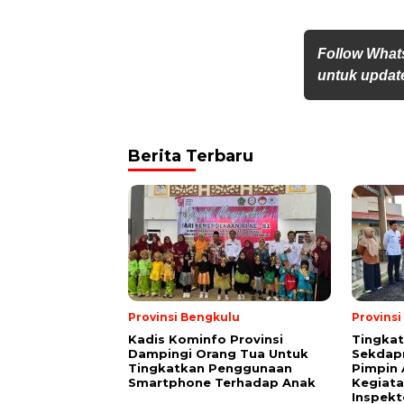
Follow What
untuk update
Berita Terbaru
Provinsi Bengkulu
Provins
Kadis Kominfo Provinsi
Tingkat
Dampingi Orang Tua Untuk
Sekdap
Tingkatkan Penggunaan
Pimpin 
Smartphone Terhadap Anak
Kegiata
Inspekt