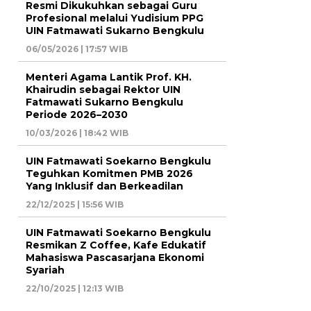
Resmi Dikukuhkan sebagai Guru
Profesional melalui Yudisium PPG
UIN Fatmawati Sukarno Bengkulu
06/05/2026 | 17:57 WIB
Menteri Agama Lantik Prof. KH.
Khairudin sebagai Rektor UIN
Fatmawati Sukarno Bengkulu
Periode 2026–2030
10/03/2026 | 18:42 WIB
UIN Fatmawati Soekarno Bengkulu
Teguhkan Komitmen PMB 2026
Yang Inklusif dan Berkeadilan
22/12/2025 | 15:56 WIB
UIN Fatmawati Soekarno Bengkulu
Resmikan Z Coffee, Kafe Edukatif
Mahasiswa Pascasarjana Ekonomi
Syariah
22/10/2025 | 12:13 WIB