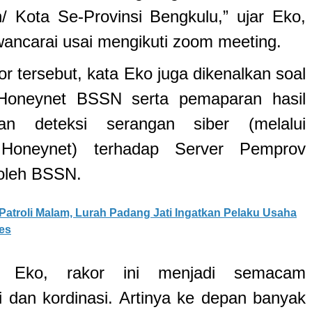
/ Kota Se-Provinsi Bengkulu,” ujar Eko,
wancarai usai mengikuti zoom meeting.
r tersebut, kata Eko juga dikenalkan soal
Honeynet BSSN serta pemaparan hasil
aan deteksi serangan siber (melalui
Honeynet) terhadap Server Pemprov
oleh BSSN.
Patroli Malam, Lurah Padang Jati Ingatkan Pelaku Usaha
es
n Eko, rakor ini menjadi semacam
i dan kordinasi. Artinya ke depan banyak