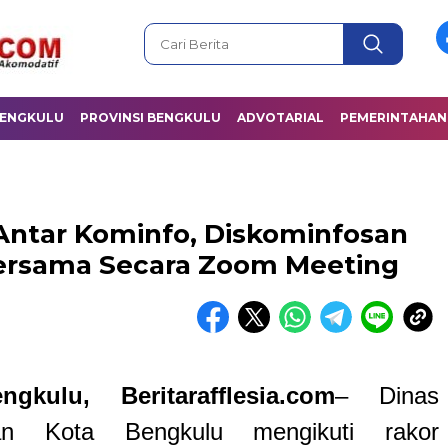
BENGKULU
PROVINSI BENGKULU
ADVOTARIAL
PEMERINTAHAN
 Antar Kominfo, Diskominfosan
Bersama Secara Zoom Meeting
gkulu, Beritarafflesia.com
– Dinas
an Kota Bengkulu mengikuti rakor