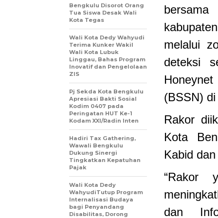
Bengkulu Disorot Orang
bersama 
Tua Siswa Desak Wali
Kota Tegas
kabupaten
Wali Kota Dedy Wahyudi
melalui z
Terima Kunker Wakil
Wali Kota Lubuk
deteksi s
Linggau, Bahas Program
Inovatif dan Pengelolaan
ZIS
Honeynet
Pj Sekda Kota Bengkulu
(BSSN) di 
Apresiasi Bakti Sosial
Kodim 0407 pada
Peringatan HUT Ke-1
Rakor dii
Kodam XXI/Radin Inten
Kota Ben
Hadiri Tax Gathering,
Wawali Bengkulu
Kabid dan 
Dukung Sinergi
Tingkatkan Kepatuhan
Pajak
“Rakor y
Wali Kota Dedy
meningkat
WahyudiTutup Program
Internalisasi Budaya
bagi Penyandang
dan Info
Disabilitas, Dorong