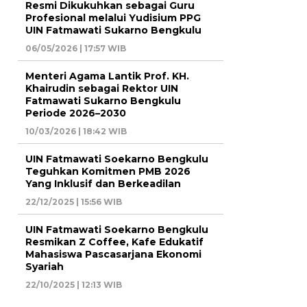
Resmi Dikukuhkan sebagai Guru
Profesional melalui Yudisium PPG
UIN Fatmawati Sukarno Bengkulu
06/05/2026 | 17:57 WIB
Menteri Agama Lantik Prof. KH.
Khairudin sebagai Rektor UIN
Fatmawati Sukarno Bengkulu
Periode 2026–2030
10/03/2026 | 18:42 WIB
UIN Fatmawati Soekarno Bengkulu
Teguhkan Komitmen PMB 2026
Yang Inklusif dan Berkeadilan
22/12/2025 | 15:56 WIB
UIN Fatmawati Soekarno Bengkulu
Resmikan Z Coffee, Kafe Edukatif
Mahasiswa Pascasarjana Ekonomi
Syariah
22/10/2025 | 12:13 WIB