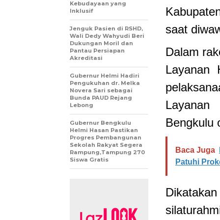
Kebudayaan yang
Kabupaten
Inklusif
saat diwa
Jenguk Pasien di RSHD,
Wali Dedy Wahyudi Beri
Dukungan Moril dan
Dalam rako
Pantau Persiapan
Akreditasi
Layanan 
Gubernur Helmi Hadiri
Pengukuhan dr. Melka
pelaksan
Novera Sari sebagai
Bunda PAUD Rejang
Layanan 
Lebong
Bengkulu 
Gubernur Bengkulu
Helmi Hasan Pastikan
Progres Pembangunan
Sekolah Rakyat Segera
Baca Juga
Rampung,Tampung 270
Siswa Gratis
Patuhi Prok
Dikataka
silaturahm