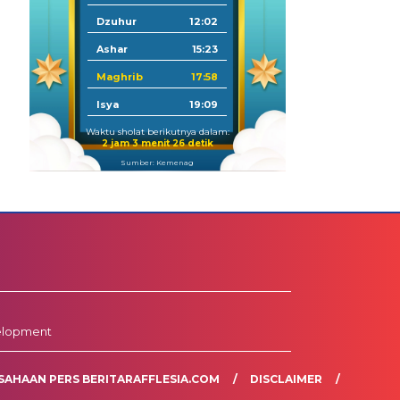
Dzuhur
12:02
Ashar
15:23
Maghrib
17:58
Isya
19:09
Waktu sholat berikutnya dalam:
2 jam 3 menit 25 detik
Sumber: Kemenag
elopment
SAHAAN PERS BERITARAFFLESIA.COM
DISCLAIMER