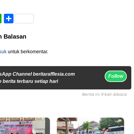
book
WhatsApp
Share
n Balasan
suk
untuk berkomentar.
sApp Channel beritarafflesia.com
Follow
 berita terbaru setiap hari
Berita ini 9 kali dibaca