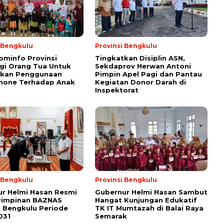
i Bengkulu
Provinsi Bengkulu
ominfo Provinsi
Tingkatkan Disiplin ASN,
gi Orang Tua Untuk
Sekdaprov Herwan Antoni
tkan Penggunaan
Pimpin Apel Pagi dan Pantau
hone Terhadap Anak
Kegiatan Donor Darah di
Inspektorat
i Bengkulu
Provinsi Bengkulu
r Helmi Hasan Resmi
Gubernur Helmi Hasan Sambut
Pimpinan BAZNAS
Hangat Kunjungan Edukatif
i Bengkulu Periode
TK IT Mumtazah di Balai Raya
031
Semarak