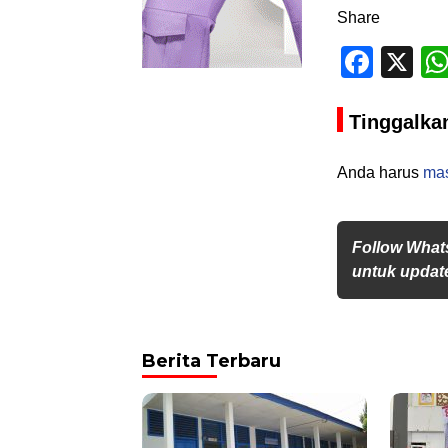
Share
Face
X
Tinggalka
Anda harus
ma
Follow What
untuk update
Berita Terbaru