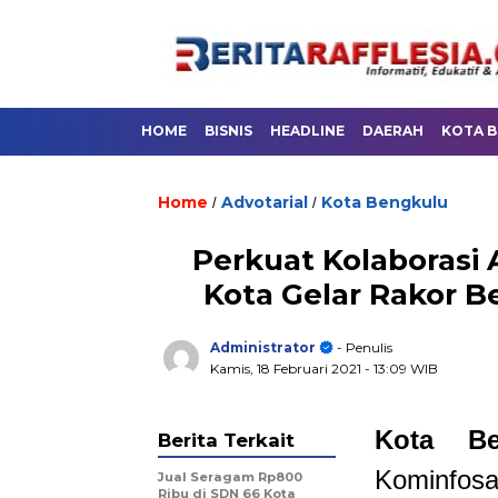
HOME
BISNIS
HEADLINE
DAERAH
KOTA 
Home
Advotarial
Kota Bengkulu
/
/
Perkuat Kolaborasi
Kota Gelar Rakor 
Administrator
- Penulis
Kamis, 18 Februari 2021
- 13:09 WIB
Kota Ben
Berita Terkait
Kominfos
Jual Seragam Rp800
Ribu di SDN 66 Kota