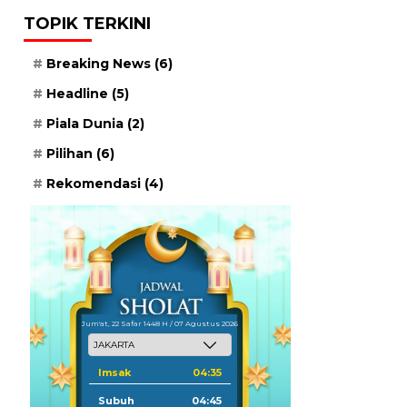
TOPIK TERKINI
Breaking News
(6)
Headline
(5)
Piala Dunia
(2)
Pilihan
(6)
Rekomendasi
(4)
Jum'at, 22 Safar 1448 H / 07 Agustus 2026
Imsak
04:35
Subuh
04:45