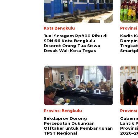
Kota Bengkulu
Provins
Jual Seragam Rp800 Ribu di
Kadis K
SDN 66 Kota Bengkulu
Dampin
Disorot Orang Tua Siswa
Tingka
Desak Wali Kota Tegas
Smartp
Provinsi Bengkulu
Provins
Sekdaprov Dorong
Gubernu
Percepatan Dukungan
Lantik 
Offtaker untuk Pembangunan
Provins
TPST Regional
2026–2