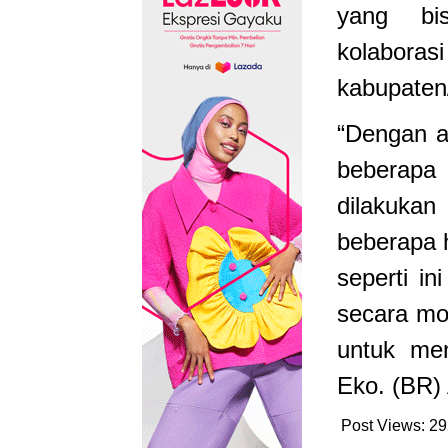
yang bi
kolaboras
kabupaten
“Dengan a
beberapa
dilakukan
beberapa 
seperti i
secara mor
untuk men
Eko. (BR)
Post Views:
29