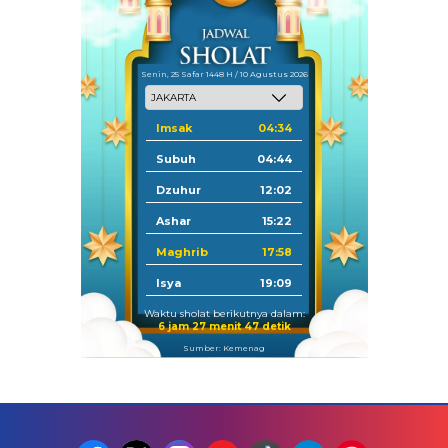
Senin, 25 Safar 1448 H / 10 Agustus 2026
Imsak
04:34
Subuh
04:44
Dzuhur
12:02
Ashar
15:22
Maghrib
17:58
Isya
19:09
Waktu sholat berikutnya dalam:
6 jam 27 menit 46 detik
Sumber: Kemenag