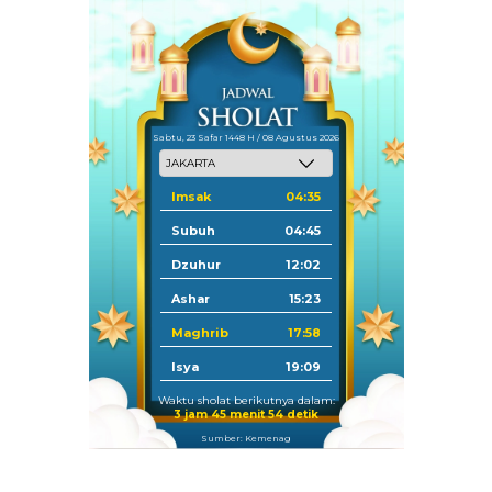
Sabtu, 23 Safar 1448 H / 08 Agustus 2026
Imsak
04:35
Subuh
04:45
Dzuhur
12:02
Ashar
15:23
Maghrib
17:58
Isya
19:09
Waktu sholat berikutnya dalam:
3 jam 45 menit 53 detik
Sumber: Kemenag