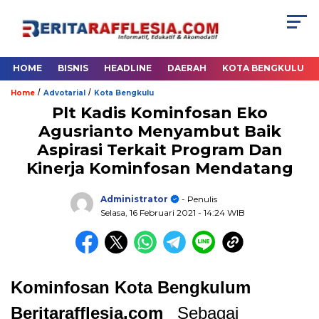
HOME
BISNIS
HEADLINE
DAERAH
KOTA BENGKULU
/
/
Home
Advotarial
Kota Bengkulu
Plt Kadis Kominfosan Eko
Agusrianto Menyambut Baik
Aspirasi Terkait Program Dan
Kinerja Kominfosan Mendatang
Administrator
- Penulis
Selasa, 16 Februari 2021
- 14:24 WIB
Kominfosan Kota Bengkulum
Beritarafflesia.com
_Sebagai