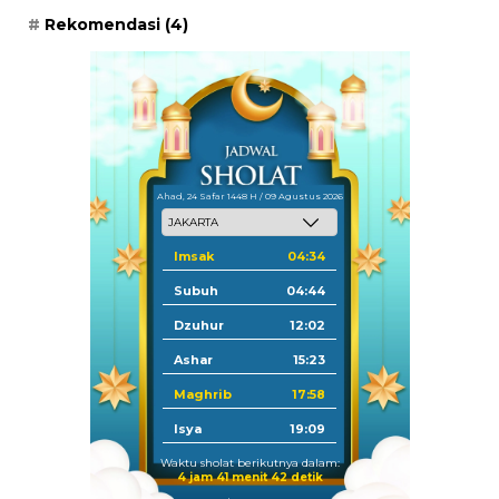
Rekomendasi
(4)
Ahad, 24 Safar 1448 H / 09 Agustus 2026
Imsak
04:34
Subuh
04:44
Dzuhur
12:02
Ashar
15:23
Maghrib
17:58
Isya
19:09
Waktu sholat berikutnya dalam:
4 jam 41 menit 41 detik