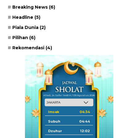
Breaking News
(6)
Headline
(5)
Piala Dunia
(2)
Pilihan
(6)
Rekomendasi
(4)
Ahad, 24 Safar 1448 H / 09 Agustus 2026
Imsak
04:34
Subuh
04:44
Dzuhur
12:02