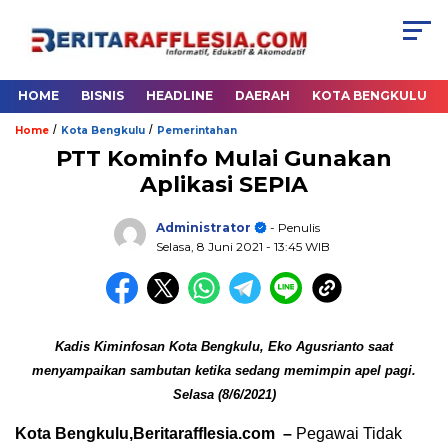
HOME
BISNIS
HEADLINE
DAERAH
KOTA BENGKULU
/
/
Home
Kota Bengkulu
Pemerintahan
PTT Kominfo Mulai Gunakan
Aplikasi SEPIA
Administrator
- Penulis
Selasa, 8 Juni 2021
- 13:45 WIB
Kadis Kiminfosan Kota Bengkulu, Eko Agusrianto saat
menyampaikan sambutan ketika sedang memimpin apel pagi.
Selasa (8/6/2021)
Kota Bengkulu,Beritarafflesia.com –
Pegawai Tidak