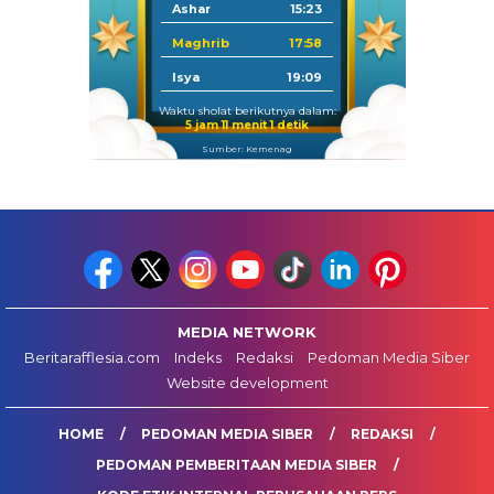
Ashar
15:23
Maghrib
17:58
Isya
19:09
Waktu sholat berikutnya dalam:
5 jam 11 menit 0 detik
Sumber: Kemenag
MEDIA NETWORK
Beritarafflesia.com
Indeks
Redaksi
Pedoman Media Siber
Website development
HOME
PEDOMAN MEDIA SIBER
REDAKSI
PEDOMAN PEMBERITAAN MEDIA SIBER