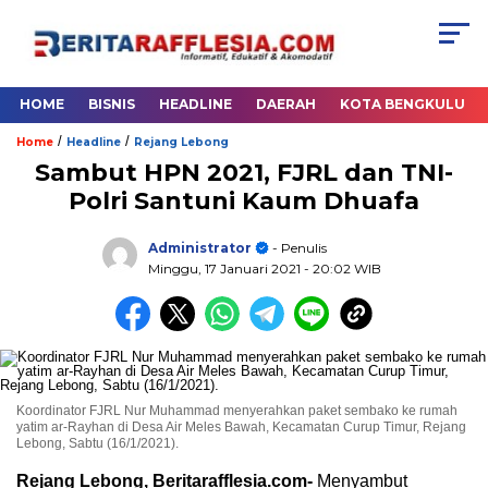
HOME
BISNIS
HEADLINE
DAERAH
KOTA BENGKULU
/
/
Home
Headline
Rejang Lebong
Sambut HPN 2021, FJRL dan TNI-
Polri Santuni Kaum Dhuafa
Administrator
- Penulis
Minggu, 17 Januari 2021
- 20:02 WIB
Koordinator FJRL Nur Muhammad menyerahkan paket sembako ke rumah
yatim ar-Rayhan di Desa Air Meles Bawah, Kecamatan Curup Timur, Rejang
Lebong, Sabtu (16/1/2021).
Rejang Lebong, Beritarafflesia.com-
Menyambut