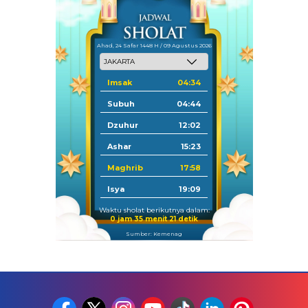
Ahad, 24 Safar 1448 H / 09 Agustus 2026
Imsak
04:34
Subuh
04:44
Dzuhur
12:02
Ashar
15:23
Maghrib
17:58
Isya
19:09
Waktu sholat berikutnya dalam:
0 jam 35 menit 21 detik
Sumber: Kemenag