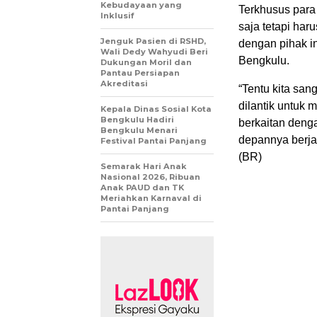
Kebudayaan yang
Terkhusus para
Inklusif
saja tetapi har
Jenguk Pasien di RSHD,
dengan pihak in
Wali Dedy Wahyudi Beri
Bengkulu.
Dukungan Moril dan
Pantau Persiapan
Akreditasi
“Tentu kita san
dilantik untu
Kepala Dinas Sosial Kota
Bengkulu Hadiri
berkaitan deng
Bengkulu Menari
depannya berjal
Festival Pantai Panjang
(BR)
Semarak Hari Anak
Nasional 2026, Ribuan
Anak PAUD dan TK
Meriahkan Karnaval di
Pantai Panjang