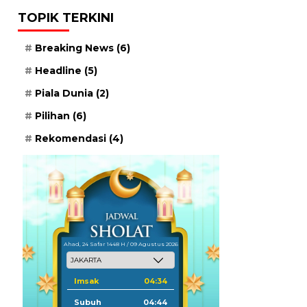
TOPIK TERKINI
Breaking News
(6)
Headline
(5)
Piala Dunia
(2)
Pilihan
(6)
Rekomendasi
(4)
Ahad, 24 Safar 1448 H / 09 Agustus 2026
Imsak
04:34
Subuh
04:44