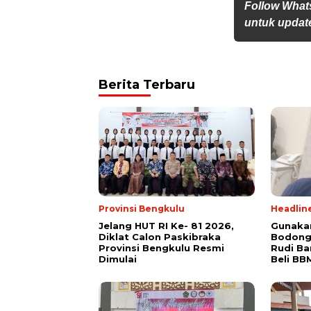
Follow What
untuk update
Berita Terbaru
Provinsi Bengkulu
Headlin
Jelang HUT RI Ke- 81 2026,
Gunakan
Diklat Calon Paskibraka
Bodong
Provinsi Bengkulu Resmi
Rudi B
Dimulai
Beli BB