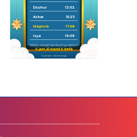
Dzuhur
12:02
Ashar
15:23
Maghrib
17:58
Isya
19:09
Waktu sholat berikutnya dalam:
0 jam 41 menit 5 detik
Sumber: Kemenag