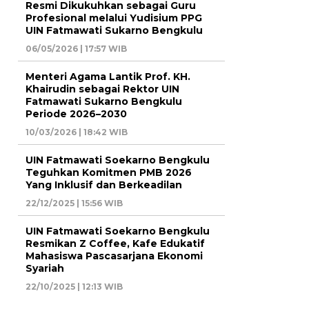
Resmi Dikukuhkan sebagai Guru
Profesional melalui Yudisium PPG
UIN Fatmawati Sukarno Bengkulu
06/05/2026 | 17:57 WIB
Menteri Agama Lantik Prof. KH.
Khairudin sebagai Rektor UIN
Fatmawati Sukarno Bengkulu
Periode 2026–2030
10/03/2026 | 18:42 WIB
UIN Fatmawati Soekarno Bengkulu
Teguhkan Komitmen PMB 2026
Yang Inklusif dan Berkeadilan
22/12/2025 | 15:56 WIB
UIN Fatmawati Soekarno Bengkulu
Resmikan Z Coffee, Kafe Edukatif
Mahasiswa Pascasarjana Ekonomi
Syariah
22/10/2025 | 12:13 WIB