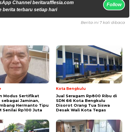
sApp Channel beritarafflesia.com
Follow
 berita terbaru setiap hari
Berita ini 7 kali dibaca
e
Kota Bengkulu
 Modus Sertifikat
Jual Seragam Rp800 Ribu di
 sebagai Jaminan,
SDN 66 Kota Bengkulu
ambang Hermanto Tipu
Disorot Orang Tua Siswa
M Senilai Rp100 Juta
Desak Wali Kota Tegas