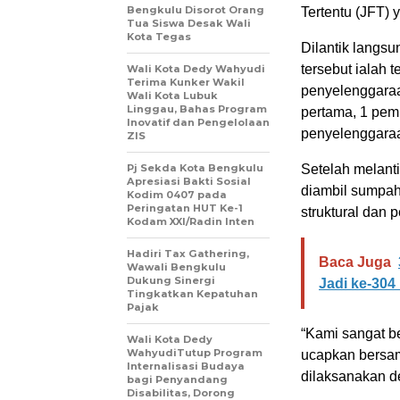
Bengkulu Disorot Orang
Tertentu (JFT) 
Tua Siswa Desak Wali
Kota Tegas
Dilantik langsu
tersebut ialah t
Wali Kota Dedy Wahyudi
Terima Kunker Wakil
penyelenggaraa
Wali Kota Lubuk
Linggau, Bahas Program
pertama, 1 pem
Inovatif dan Pengelolaan
penyelenggaraa
ZIS
Pj Sekda Kota Bengkulu
Setelah melant
Apresiasi Bakti Sosial
diambil sumpah
Kodim 0407 pada
Peringatan HUT Ke-1
struktural dan p
Kodam XXI/Radin Inten
Hadiri Tax Gathering,
Baca Juga
Wawali Bengkulu
Dukung Sinergi
Jadi ke-304
Tingkatkan Kepatuhan
Pajak
“Kami sangat b
Wali Kota Dedy
WahyudiTutup Program
ucapkan bersam
Internalisasi Budaya
dilaksanakan de
bagi Penyandang
Disabilitas, Dorong