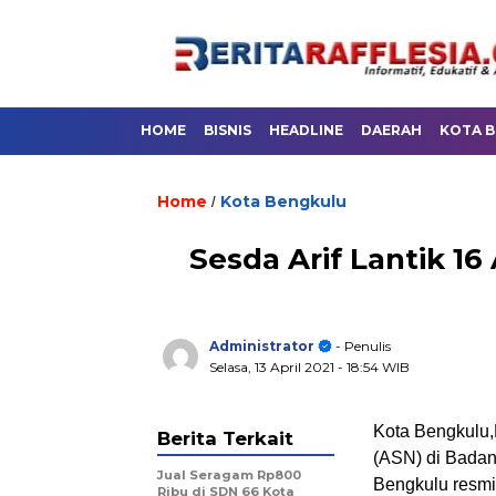
HOME
BISNIS
HEADLINE
DAERAH
KOTA 
Home
Kota Bengkulu
/
Sesda Arif Lantik 1
Administrator
- Penulis
Selasa, 13 April 2021
- 18:54 WIB
Kota Bengkulu,B
Berita Terkait
(ASN) di Badan
Jual Seragam Rp800
Bengkulu resmi
Ribu di SDN 66 Kota