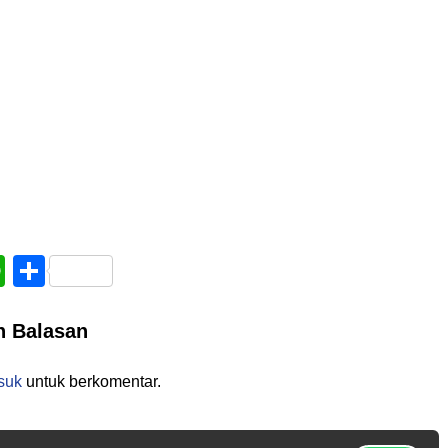
book
WhatsApp
Share
n Balasan
suk
untuk berkomentar.