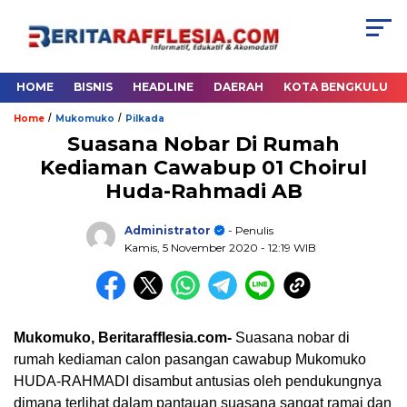
HOME
BISNIS
HEADLINE
DAERAH
KOTA BENGKULU
/
/
Home
Mukomuko
Pilkada
Suasana Nobar Di Rumah
Kediaman Cawabup 01 Choirul
Huda-Rahmadi AB
Administrator
- Penulis
Kamis, 5 November 2020
- 12:19 WIB
Mukomuko, Beritarafflesia.com-
Suasana nobar di
rumah kediaman calon pasangan cawabup Mukomuko
HUDA-RAHMADI disambut antusias oleh pendukungnya
dimana terlihat dalam pantauan suasana sangat ramai dan