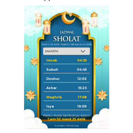
Sabtu, 23 Safar 1448 H / 08 Agustus 2026
Imsak
04:35
Subuh
04:45
Dzuhur
12:02
Ashar
15:23
Maghrib
17:58
Isya
19:09
Waktu sholat berikutnya dalam:
1 jam 50 menit 24 detik
Sumber: Kemenag