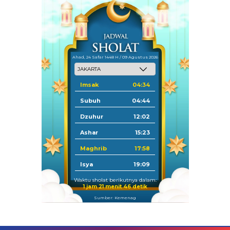
Ahad, 24 Safar 1448 H / 09 Agustus 2026
Imsak
04:34
Subuh
04:44
Dzuhur
12:02
Ashar
15:23
Maghrib
17:58
Isya
19:09
Waktu sholat berikutnya dalam:
1 jam 21 menit 45 detik
Sumber: Kemenag