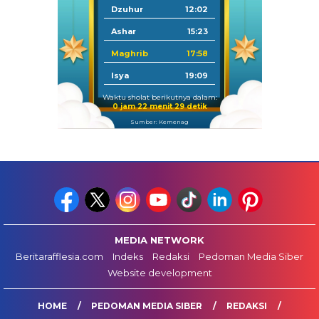
Dzuhur
12:02
Ashar
15:23
Maghrib
17:58
Isya
19:09
Waktu sholat berikutnya dalam:
0 jam 22 menit 28 detik
Sumber: Kemenag
MEDIA NETWORK
Beritarafflesia.com
Indeks
Redaksi
Pedoman Media Siber
Website development
HOME
PEDOMAN MEDIA SIBER
REDAKSI