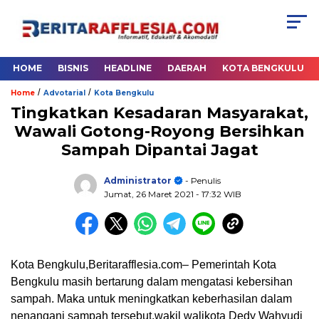
HOME
BISNIS
HEADLINE
DAERAH
KOTA BENGKULU
/
/
Home
Advotarial
Kota Bengkulu
Tingkatkan Kesadaran Masyarakat,
Wawali Gotong-Royong Bersihkan
Sampah Dipantai Jagat
Administrator
- Penulis
Jumat, 26 Maret 2021
- 17:32 WIB
Kota Bengkulu,Beritarafflesia.com– Pemerintah Kota
Bengkulu masih bertarung dalam mengatasi kebersihan
sampah. Maka untuk meningkatkan keberhasilan dalam
nenangani sampah tersebut,wakil walikota Dedy Wahyudi