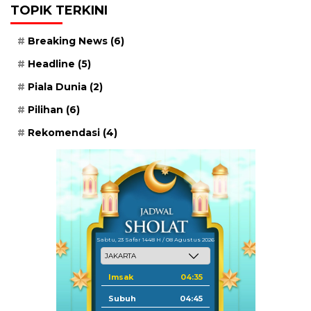
TOPIK TERKINI
Breaking News
(6)
Headline
(5)
Piala Dunia
(2)
Pilihan
(6)
Rekomendasi
(4)
Sabtu, 23 Safar 1448 H / 08 Agustus 2026
Imsak
04:35
Subuh
04:45