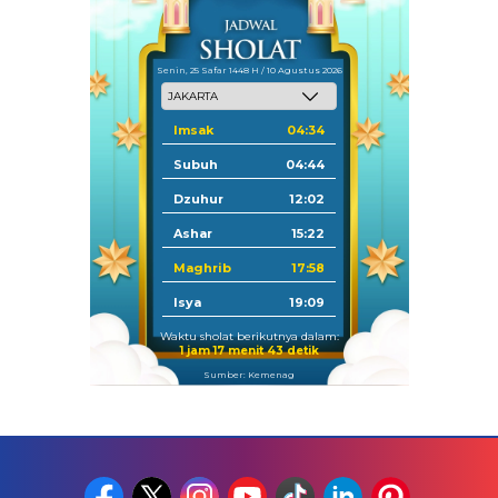
Senin, 25 Safar 1448 H / 10 Agustus 2026
Imsak
04:34
Subuh
04:44
Dzuhur
12:02
Ashar
15:22
Maghrib
17:58
Isya
19:09
Waktu sholat berikutnya dalam:
1 jam 17 menit 42 detik
Sumber: Kemenag