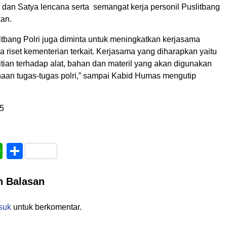
 dan Satya lencana serta semangat kerja personil Puslitbang
kan.
itbang Polri juga diminta untuk meningkatkan kerjasama
riset kementerian terkait. Kerjasama yang diharapkan yaitu
itian terhadap alat, bahan dan materil yang akan digunakan
aan tugas-tugas polri,” sampai Kabid Humas mengutip
5
book
WhatsApp
Share
n Balasan
suk
untuk berkomentar.