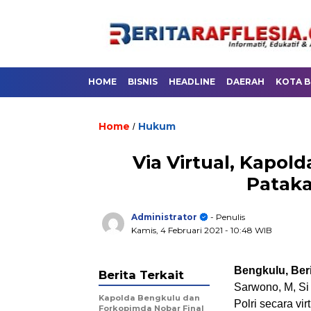
HOME
BISNIS
HEADLINE
DAERAH
KOTA 
Home
Hukum
/
Via Virtual, Kapol
Pataka
Administrator
- Penulis
Kamis, 4 Februari 2021
- 10:48 WIB
Bengkulu, Beri
Berita Terkait
Sarwono, M, Si
Kapolda Bengkulu dan
Polri secara vi
Forkopimda Nobar Final