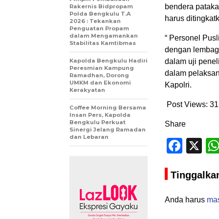
bendera pataka
Rakernis Bidpropam
Polda Bengkulu T.A
harus ditingkat
2026 : Tekankan
Penguatan Propam
dalam Mengamankan
“ Personel Pusl
Stabilitas Kamtibmas
dengan lembaga 
Kapolda Bengkulu Hadiri
dalam uji penel
Peresmian Kampung
dalam pelaksan
Ramadhan, Dorong
UMKM dan Ekonomi
Kapolri.
Kerakyatan
Post Views:
31
Coffee Morning Bersama
Insan Pers, Kapolda
Bengkulu Perkuat
Share
Sinergi Jelang Ramadan
dan Lebaran
Face
X
Tinggalka
Anda harus
ma