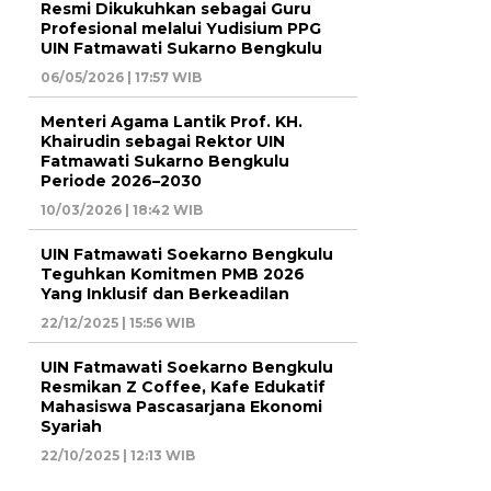
Resmi Dikukuhkan sebagai Guru
Profesional melalui Yudisium PPG
UIN Fatmawati Sukarno Bengkulu
06/05/2026 | 17:57 WIB
Menteri Agama Lantik Prof. KH.
Khairudin sebagai Rektor UIN
Fatmawati Sukarno Bengkulu
Periode 2026–2030
10/03/2026 | 18:42 WIB
UIN Fatmawati Soekarno Bengkulu
Teguhkan Komitmen PMB 2026
Yang Inklusif dan Berkeadilan
22/12/2025 | 15:56 WIB
UIN Fatmawati Soekarno Bengkulu
Resmikan Z Coffee, Kafe Edukatif
Mahasiswa Pascasarjana Ekonomi
Syariah
22/10/2025 | 12:13 WIB