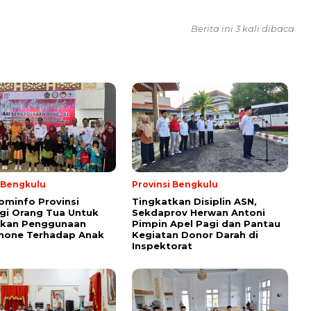
Berita ini 3 kali dibaca
i Bengkulu
Provinsi Bengkulu
ominfo Provinsi
Tingkatkan Disiplin ASN,
gi Orang Tua Untuk
Sekdaprov Herwan Antoni
tkan Penggunaan
Pimpin Apel Pagi dan Pantau
hone Terhadap Anak
Kegiatan Donor Darah di
Inspektorat