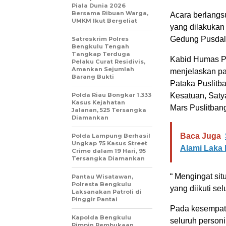
Piala Dunia 2026
Bersama Ribuan Warga,
Acara berlangs
UMKM Ikut Bergeliat
yang dilakukan 
Gedung Pusdals
Satreskrim Polres
Bengkulu Tengah
Tangkap Terduga
Kabid Humas P
Pelaku Curat Residivis,
Amankan Sejumlah
menjelaskan pa
Barang Bukti
Pataka Puslitb
Polda Riau Bongkar 1.333
Kesatuan, Satya
Kasus Kejahatan
Mars Puslitbang
Jalanan, 525 Tersangka
Diamankan
Baca Juga
Polda Lampung Berhasil
Ungkap 75 Kasus Street
Alami Laka 
Crime dalam 19 Hari, 95
Tersangka Diamankan
“ Mengingat sit
Pantau Wisatawan,
Polresta Bengkulu
yang diikuti se
Laksanakan Patroli di
Pinggir Pantai
Pada kesempat
Kapolda Bengkulu
seluruh person
Pimpin Pembukaan