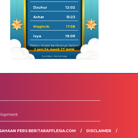
Dzuhur
12:02
Ashar
15:23
Maghrib
17:58
Isya
19:09
Waktu sholat berikutnya dalam:
2 jam 54 menit 26 detik
Sumber: Kemenag
elopment
SAHAAN PERS BERITARAFFLESIA.COM
DISCLAIMER