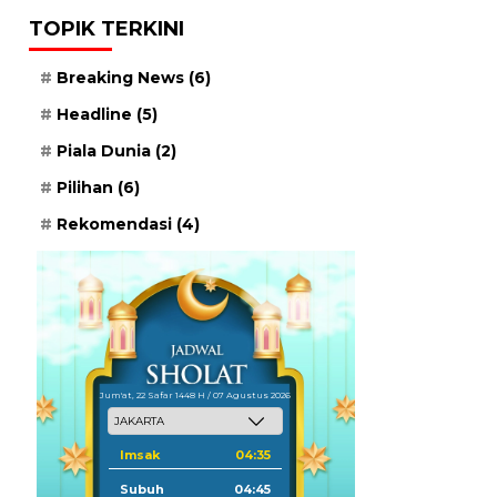
TOPIK TERKINI
Breaking News
(6)
Headline
(5)
Piala Dunia
(2)
Pilihan
(6)
Rekomendasi
(4)
Jum'at, 22 Safar 1448 H / 07 Agustus 2026
Imsak
04:35
Subuh
04:45