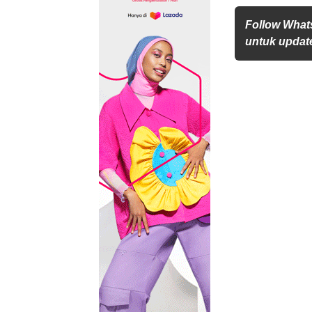
Follow What
untuk update