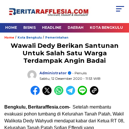
HOME
BISNIS
HEADLINE
DAERAH
KOTA BENGKULU
/
/
Home
Kota Bengkulu
Pemerintahan
Wawali Dedy Berikan Santunan
Untuk Salah Satu Warga
Terdampak Angin Badai
Administrator
- Penulis
Sabtu, 12 Desember 2020
- 11:53 WIB
Bengkulu, Beritarafflesia.com-
Setelah membantu
evakuasi pohon tumbang di Kelurahan Tanah Patah, Wakil
Walikota Dedy Wahyudi mendapat kabar dari Ketua RT 08,
Kelurahan Tanah Patah Sofian Effendi yang