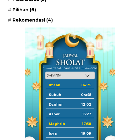
Pilihan
(6)
Rekomendasi
(4)
Jum'at, 22 Safar 1448 H / 07 Agustus 2026
Imsak
04:35
Subuh
04:45
Dzuhur
12:02
Ashar
15:23
Maghrib
17:58
Isya
19:09