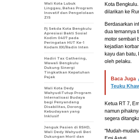
Wali Kota Lubuk
Kota Bengkulu.
Linggau, Bahas Program
dilarikan ke Ru
Inovatif dan Pengelolaan
ZIS
Berdasarkan in
Pj Sekda Kota Bengkulu
dua temannya t
Apresiasi Bakti Sosial
Kodim 0407 pada
motor sembari b
Peringatan HUT Ke-1
kejadian korba
Kodam XXI/Radin Inten
kayu dan batu, 
Hadiri Tax Gathering,
oleh pelaku.
Wawali Bengkulu
Dukung Sinergi
Tingkatkan Kepatuhan
Pajak
Baca Juga
Teuku Khaw
Wali Kota Dedy
WahyudiTutup Program
Internalisasi Budaya
bagi Penyandang
Ketua RT 7, Em
Disabilitas, Dorong
namun pihaknya
Kebudayaan yang
Inklusif
segera ditangk
Jenguk Pasien di RSHD,
“Mudah-mudahan
Wali Dedy Wahyudi Beri
Dukungan Moril dan
Emi Astuti