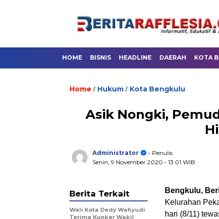
HOME
BISNIS
HEADLINE
DAERAH
KOTA 
Home
Hukum
Kota Bengkulu
/
/
Asik Nongki, Pemud
H
Administrator
- Penulis
Senin, 9 November 2020
- 13:01 WIB
Bengkulu, Beri
Berita Terkait
Kelurahan Peka
Wali Kota Dedy Wahyudi
hari (8/11) tew
Terima Kunker Wakil