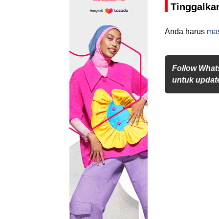
Tinggalka
Anda harus
ma
Follow What
untuk update