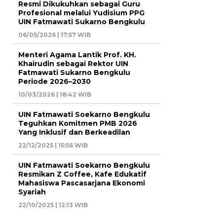
Resmi Dikukuhkan sebagai Guru
Profesional melalui Yudisium PPG
UIN Fatmawati Sukarno Bengkulu
06/05/2026 | 17:57 WIB
Menteri Agama Lantik Prof. KH.
Khairudin sebagai Rektor UIN
Fatmawati Sukarno Bengkulu
Periode 2026–2030
10/03/2026 | 18:42 WIB
UIN Fatmawati Soekarno Bengkulu
Teguhkan Komitmen PMB 2026
Yang Inklusif dan Berkeadilan
22/12/2025 | 15:56 WIB
UIN Fatmawati Soekarno Bengkulu
Resmikan Z Coffee, Kafe Edukatif
Mahasiswa Pascasarjana Ekonomi
Syariah
22/10/2025 | 12:13 WIB