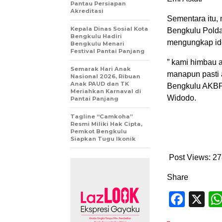
Pantau Persiapan
Akreditasi
Sementara itu,
Kepala Dinas Sosial Kota
Bengkulu Polda
Bengkulu Hadiri
mengungkap ide
Bengkulu Menari
Festival Pantai Panjang
” kami himbau 
Semarak Hari Anak
manapun pasti 
Nasional 2026, Ribuan
Anak PAUD dan TK
Bengkulu AKBP 
Meriahkan Karnaval di
Widodo.
Pantai Panjang
Tagline “Camkoha”
Resmi Miliki Hak Cipta,
Pemkot Bengkulu
Siapkan Tugu Ikonik
Post Views:
27
Share
Face
X