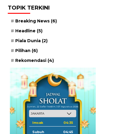
TOPIK TERKINI
Breaking News
(6)
Headline
(5)
Piala Dunia
(2)
Pilihan
(6)
Rekomendasi
(4)
Jum'at, 22 Safar 1448 H / 07 Agustus 2026
Imsak
04:35
Subuh
04:45