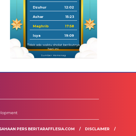
Dzuhur
12:02
Ashar
15:23
Maghrib
17:58
Isya
19:09
Tidak ada waktu sholat berikutnya
hari ini.
Sumber: Kemenag
elopment
SAHAAN PERS BERITARAFFLESIA.COM
DISCLAIMER