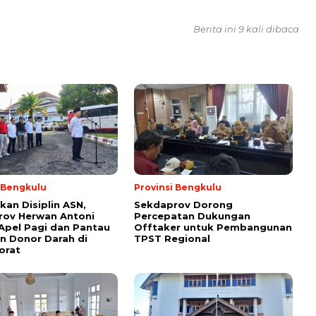
Berita ini 9 kali dibaca
i Bengkulu
Provinsi Bengkulu
kan Disiplin ASN,
Sekdaprov Dorong
rov Herwan Antoni
Percepatan Dukungan
Apel Pagi dan Pantau
Offtaker untuk Pembangunan
n Donor Darah di
TPST Regional
orat