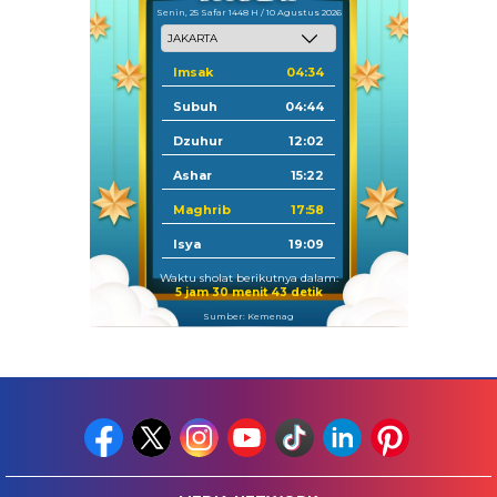
Senin, 25 Safar 1448 H / 10 Agustus 2026
Imsak
04:34
Subuh
04:44
Dzuhur
12:02
Ashar
15:22
Maghrib
17:58
Isya
19:09
Waktu sholat berikutnya dalam:
5 jam 30 menit 43 detik
Sumber: Kemenag