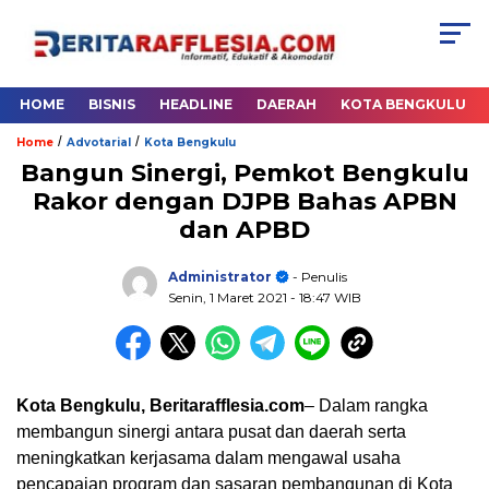
HOME
BISNIS
HEADLINE
DAERAH
KOTA BENGKULU
/
/
Home
Advotarial
Kota Bengkulu
Bangun Sinergi, Pemkot Bengkulu
Rakor dengan DJPB Bahas APBN
dan APBD
Administrator
- Penulis
Senin, 1 Maret 2021
- 18:47 WIB
Kota Bengkulu,
Beritarafflesia.com
– Dalam rangka
membangun sinergi antara pusat dan daerah serta
meningkatkan kerjasama dalam mengawal usaha
pencapaian program dan sasaran pembangunan di Kota