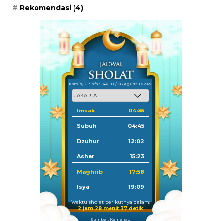
Rekomendasi
(4)
Kamis, 21 Safar 1448 H / 06 Agustus 2026
Imsak
04:35
Subuh
04:45
Dzuhur
12:02
Ashar
15:23
Maghrib
17:58
Isya
19:09
Waktu sholat berikutnya dalam:
2 jam 28 menit 37 detik
Sumber: Kemenag