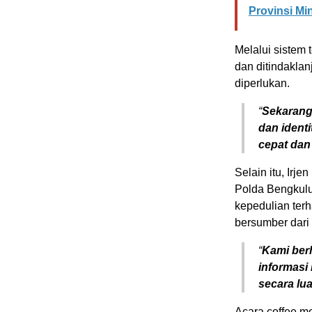
Provinsi Mi
Melalui sistem 
dan ditindaklan
diperlukan.
“
Sekarang 
dan ident
cepat dan
Selain itu, Irj
Polda Bengkulu
kepedulian terh
bersumber dari 
“
Kami ber
informasi
secara lu
Acara coffee m