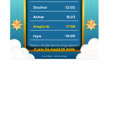
Dzuhur
12:02
Ashar
15:23
Maghrib
17:58
Isya
19:09
Waktu sholat berikutnya dalam:
0 jam 34 menit 55 detik
Sumber: Kemenag