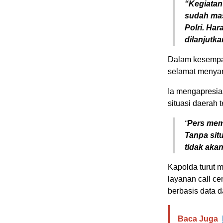
“Kegiatan
sudah mas
Polri. Har
dilanjutka
Dalam kesempa
selamat menyam
Ia mengapresia
situasi daerah t
“
Pers memi
Tanpa sit
tidak akan
Kapolda turut 
layanan call cen
berbasis data d
Baca Juga