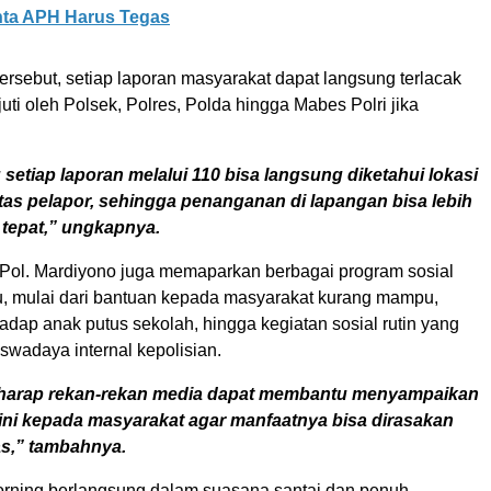
nta APH Harus Tegas
tersebut, setiap laporan masyarakat dapat langsung terlacak
juti oleh Polsek, Polres, Polda hingga Mabes Polri jika
setiap laporan melalui 110 bisa langsung diketahui lokasi
itas pelapor, sehingga penanganan di lapangan bisa lebih
 tepat,” ungkapnya.
en Pol. Mardiyono juga memaparkan berbagai program sosial
, mulai dari bantuan kepada masyarakat kurang mampu,
adap anak putus sekolah, hingga kegiatan sosial rutin yang
swadaya internal kepolisian.
harap rekan-rekan media dapat membantu menyampaikan
 ini kepada masyarakat agar manfaatnya bisa dirasakan
as,” tambahnya.
orning berlangsung dalam suasana santai dan penuh