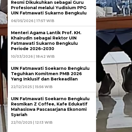
Resmi Dikukuhkan sebagai Guru
Profesional melalui Yudisium PPG
UIN Fatmawati Sukarno Bengkulu
06/05/2026 | 17:57 WIB
Menteri Agama Lantik Prof. KH.
Khairudin sebagai Rektor UIN
Fatmawati Sukarno Bengkulu
Periode 2026–2030
10/03/2026 | 18:42 WIB
UIN Fatmawati Soekarno Bengkulu
Teguhkan Komitmen PMB 2026
Yang Inklusif dan Berkeadilan
22/12/2025 | 15:56 WIB
UIN Fatmawati Soekarno Bengkulu
Resmikan Z Coffee, Kafe Edukatif
Mahasiswa Pascasarjana Ekonomi
Syariah
22/10/2025 | 12:13 WIB