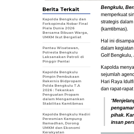
Bengkulu, Beri
Berita Terkait
memperkuat sin
Kapolda Bengkulu dan
strategis dala
Forkopimda Nobar Final
Piala Dunia 2026
(kamtibmas).
Bersama Ribuan Warga,
UMKM Ikut Bergeliat
Hal ini disampa
dalam kegiatan
Pantau Wisatawan,
Polresta Bengkulu
Golf Bengkulu, 
Laksanakan Patroli di
Pinggir Pantai
Kapolda menya
Kapolda Bengkulu
sejumlah agen
Pimpin Pembukaan
Rakernis Bidpropam
Hari Raya Idulf
Polda Bengkulu T.A
dan rapat-rapat 
2026 : Tekankan
Penguatan Propam
dalam Mengamankan
“
Menjelan
Stabilitas Kamtibmas
pengaman
Kapolda Bengkulu Hadiri
pihak. Ka
Peresmian Kampung
insan pers
Ramadhan, Dorong
UMKM dan Ekonomi
Kerakyatan