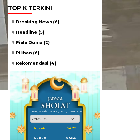
TOPIK TERKINI
Breaking News
(6)
Headline
(5)
Piala Dunia
(2)
Pilihan
(6)
Rekomendasi
(4)
Jum'at, 22 Safar 1448 H / 07 Agustus 2026
Imsak
04:35
Subuh
04:45