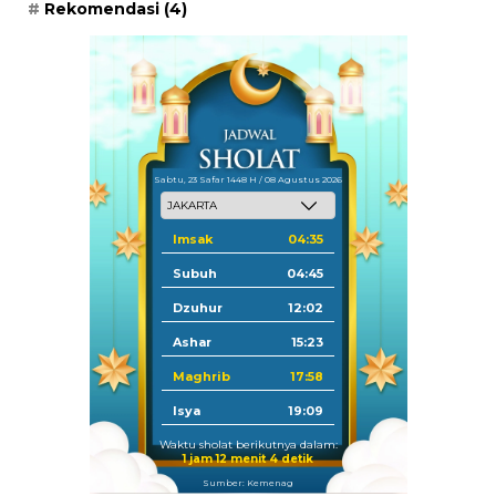
Rekomendasi
(4)
Sabtu, 23 Safar 1448 H / 08 Agustus 2026
Imsak
04:35
Subuh
04:45
Dzuhur
12:02
Ashar
15:23
Maghrib
17:58
Isya
19:09
Waktu sholat berikutnya dalam:
1 jam 12 menit 3 detik
Sumber: Kemenag