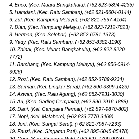
4. Enco, (Kec. Muara Bangkahulu), (+62 823-5894-4235)
5. Hamdani, (Kec. Ratu Samban), (+62 821-8604-0144)
6. Zul, (Kec. Kampung Melayu), (+62 821-7567-4164)
7. Dian, (Kec. Kampung Melayu), (+62 823-7212-7823)
8. Herman, (Kec. Selebar), (+62 852-6781-1373)
9. Yady, (Kec. Ratu Samban), (+62 853-8382-1190)
10. Zainal, (Kec. Muara Bangkahulu), (+62 822-8220-
7772)
11. Bambang, (Kec. Kampung Melayu), (+62 856-0914-
3926)
12. Rozi, (Kec. Ratu Samban), (+62 852-6789-9234)
13. Sarman, (Kel. Lingkar Barat), (+62 896-3399-1423)
14. Azwan, (Kec. Ratu Agung), (+62 852-7931-3030)
15. Ari, (Kec. Gading Cempaka), (+62 896-2916-1888)
16. Dani, (Kel. Cempaka Permai), (+62 897-9870-802)
17. Nopi, (Kel. Malabero), (+62 823-7770-3469)
18. Joni, (Kec. Sungai Serut), (+62 821-7987-7233)
19. Fauzi, (Kec. Singaran Pati), (+62 895-6045-85478)
20. Goni, (Kec. Singaran Pati), (+62 821-7799-9024)