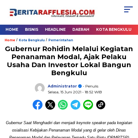
HOME
BISNIS
HEADLINE
DAERAH
KOTA BENGKULU
/
/
Home
Kota Bengkulu
Pemerintahan
Gubernur Rohidin Melalui Kegiatan
Penanaman Modal, Ajak Pelaku
Usaha Dan Investor Lokal Bangun
Bengkulu
Administrator
- Penulis
Selasa, 15 Juni 2021
- 18:52 WIB
Gubernur Saat Menghadiri dan menjadi keynote speaker pada kegiatan
osialisasi Kebijakan Penanaman Modal yang di gelar oleh Dinas
Penanaman Modal dan Pelayanan Terpadu Satu Pintu (DPMPTSP)