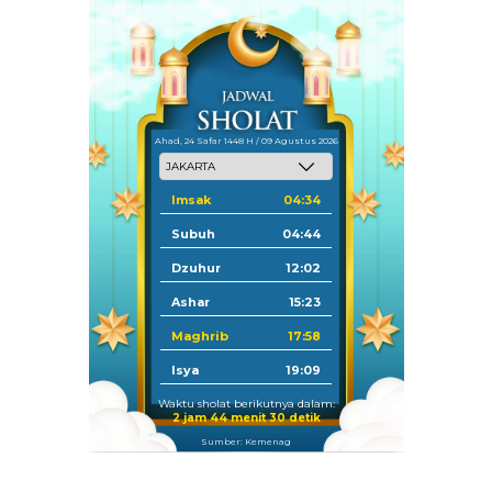
Ahad, 24 Safar 1448 H / 09 Agustus 2026
Imsak
04:34
Subuh
04:44
Dzuhur
12:02
Ashar
15:23
Maghrib
17:58
Isya
19:09
Waktu sholat berikutnya dalam:
2 jam 44 menit 29 detik
Sumber: Kemenag