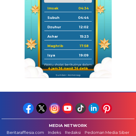
Imsak
04:34
Subuh
04:44
Dzuhur
12:02
Ashar
15:23
Maghrib
17:58
Isya
19:09
Waktu sholat berikutnya dalam:
4 jam 56 menit 35 detik
Sumber: Kemenag
MEDIA NETWORK
Beritarafflesia.com
Indeks
Redaksi
Pedoman Media Siber