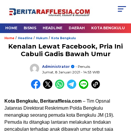
HOME
BISNIS
HEADLINE
DAERAH
KOTA BENGKULU
/
/
/
Home
Headline
Hukum
Kota Bengkulu
Kenalan Lewat Facebook, Pria Ini
Cabuli Gadis Bawah Umur
Administrator
- Penulis
Jumat, 8 Januari 2021
- 14:53 WIB
Kota Bengkulu, Beritarafflesia.com
– Tim Opsnal
Jatanras Direktorat Reskrimum Polda Bengkulu
menangkap seorang pemuda kota Bengkulu JM (19).
Pemuda itu ditangkap lantaran melakukan tindakan
pencabulan terhadap anak dibawah umur sebut saja