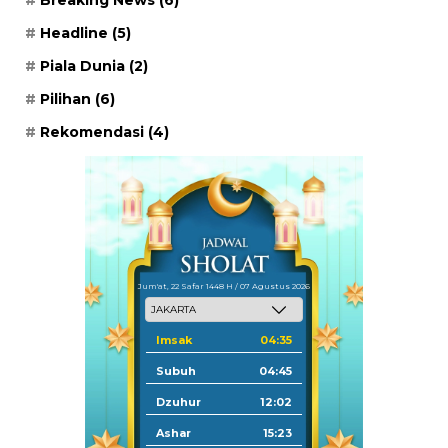
Headline
(5)
Piala Dunia
(2)
Pilihan
(6)
Rekomendasi
(4)
Jum'at, 22 Safar 1448 H / 07 Agustus 2026
Imsak
04:35
Subuh
04:45
Dzuhur
12:02
Ashar
15:23