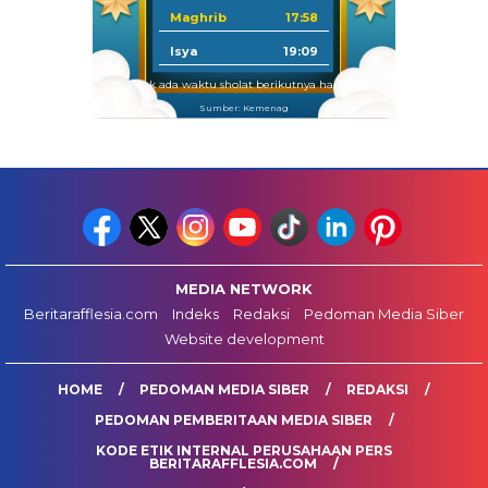
Maghrib
17:58
Isya
19:09
Tidak ada waktu sholat berikutnya hari ini.
Sumber: Kemenag
MEDIA NETWORK
Beritarafflesia.com
Indeks
Redaksi
Pedoman Media Siber
Website development
HOME
PEDOMAN MEDIA SIBER
REDAKSI
PEDOMAN PEMBERITAAN MEDIA SIBER
KODE ETIK INTERNAL PERUSAHAAN PERS
BERITARAFFLESIA.COM