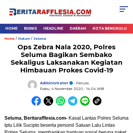
HOME
BISNIS
HEADLINE
DAERAH
KOTA BENGKULU
/
/
Home
Hukum
Seluma
Ops Zebra Nala 2020, Polres
Seluma Bagikan Sembako
Sekaligus Laksanakan Kegiatan
Himbauan Prokes Covid-19
Administrator
- Penulis
Rabu, 4 November 2020
- 14:04 WIB
Seluma, Beritarafflesia.com-
Kasat Lantas Polres Seluma
Iptu Lilik Sucipto beserta personil Satuan Lalu Lintas
Polres Seluma, membagikan bantuan sosial berupa paket