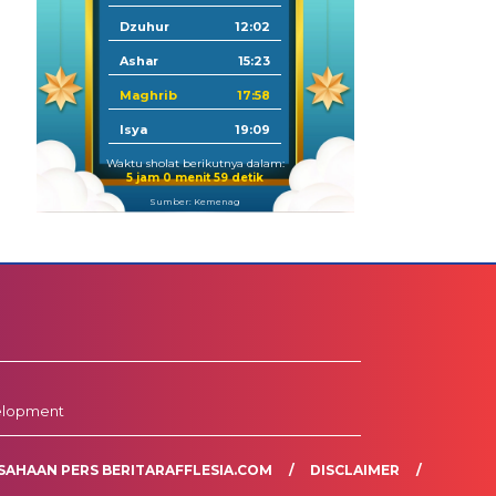
Dzuhur
12:02
Ashar
15:23
Maghrib
17:58
Isya
19:09
Waktu sholat berikutnya dalam:
5 jam 0 menit 59 detik
Sumber: Kemenag
elopment
SAHAAN PERS BERITARAFFLESIA.COM
DISCLAIMER