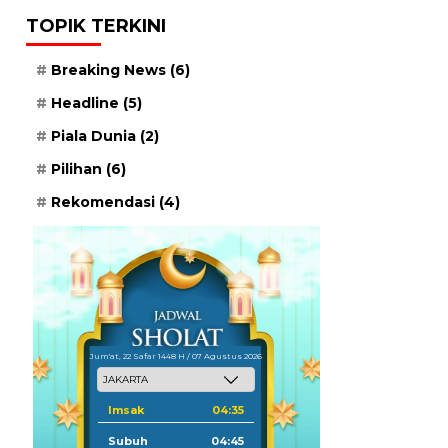
TOPIK TERKINI
Breaking News
(6)
Headline
(5)
Piala Dunia
(2)
Pilihan
(6)
Rekomendasi
(4)
Jum'at, 22 Safar 1448 H / 07 Agustus 2026
Imsak
04:35
Subuh
04:45