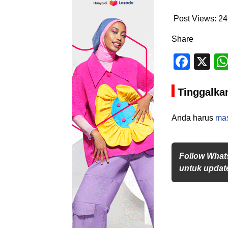
Post Views:
24
Share
Face
X
Tinggalka
Anda harus
ma
Follow What
untuk update