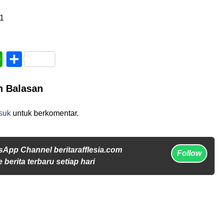
1
book
WhatsApp
Share
n Balasan
suk
untuk berkomentar.
sApp Channel beritarafflesia.com
Follow
 berita terbaru setiap hari