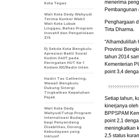
menerima peng
Kota Tegas
Pembangunan (B
Wali Kota Dedy Wahyudi
Terima Kunker Wakil
Penghargaan di
Wali Kota Lubuk
Linggau, Bahas Program
Tirta Dharma.
Inovatif dan Pengelolaan
ZIS
“Alhamdulillah
Pj Sekda Kota Bengkulu
Provinsi Bengku
Apresiasi Bakti Sosial
tahun 2014 sam
Kodim 0407 pada
Peringatan HUT Ke-1
Kementerian PU.
Kodam XXI/Radin Inten
point 3,4 dengan
Hadiri Tax Gathering,
Wawali Bengkulu
??????????????
Dukung Sinergi
Tingkatkan Kepatuhan
Pajak
Setiap tahun, 
kinerjanya oleh
Wali Kota Dedy
BPPSPAM Kemen
WahyudiTutup Program
Internalisasi Budaya
point 2,1 deng
bagi Penyandang
Disabilitas, Dorong
meningkatkan k
Kebudayaan yang
2,5 status kura
Inklusif