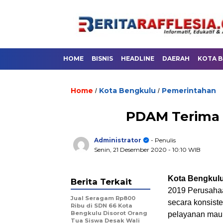
HOME
BISNIS
HEADLINE
DAERAH
KOTA 
Home
Kota Bengkulu
Pemerintahan
/
/
PDAM Terima 
Administrator
- Penulis
Senin, 21 Desember 2020
- 10:10 WIB
Kota Bengkulu,
Berita Terkait
2019 Perusaha
Jual Seragam Rp800
secara konsiste
Ribu di SDN 66 Kota
Bengkulu Disorot Orang
pelayanan mau
Tua Siswa Desak Wali