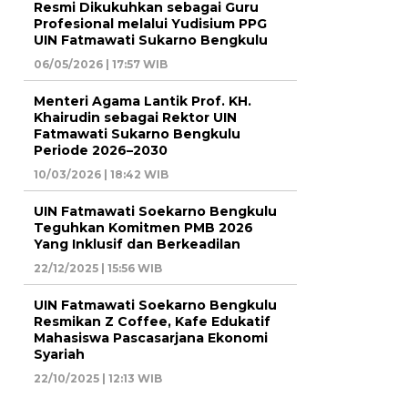
Resmi Dikukuhkan sebagai Guru
Profesional melalui Yudisium PPG
UIN Fatmawati Sukarno Bengkulu
06/05/2026 | 17:57 WIB
Menteri Agama Lantik Prof. KH.
Khairudin sebagai Rektor UIN
Fatmawati Sukarno Bengkulu
Periode 2026–2030
10/03/2026 | 18:42 WIB
UIN Fatmawati Soekarno Bengkulu
Teguhkan Komitmen PMB 2026
Yang Inklusif dan Berkeadilan
22/12/2025 | 15:56 WIB
UIN Fatmawati Soekarno Bengkulu
Resmikan Z Coffee, Kafe Edukatif
Mahasiswa Pascasarjana Ekonomi
Syariah
22/10/2025 | 12:13 WIB