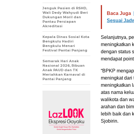
Jenguk Pasien di RSHD,
Wali Dedy Wahyudi Beri
Baca Juga
Dukungan Moril dan
Sesuai Jad
Pantau Persiapan
Akreditasi
Kepala Dinas Sosial Kota
Selanjutnya, p
Bengkulu Hadiri
meningkatkan k
Bengkulu Menari
Festival Pantai Panjang
dengan status 
mendapat point 
Semarak Hari Anak
Nasional 2026, Ribuan
Anak PAUD dan TK
“BPKP mengapres
Meriahkan Karnaval di
meningkat dari 
Pantai Panjang
meningkatkan la
atas nama kel
walikota dan w
arahan dan bi
lebih baik dan 
Sjobirin.