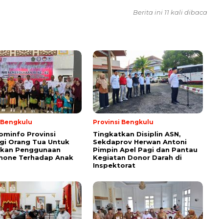
Berita ini 11 kali dibaca
i Bengkulu
Provinsi Bengkulu
ominfo Provinsi
Tingkatkan Disiplin ASN,
gi Orang Tua Untuk
Sekdaprov Herwan Antoni
tkan Penggunaan
Pimpin Apel Pagi dan Pantau
hone Terhadap Anak
Kegiatan Donor Darah di
Inspektorat