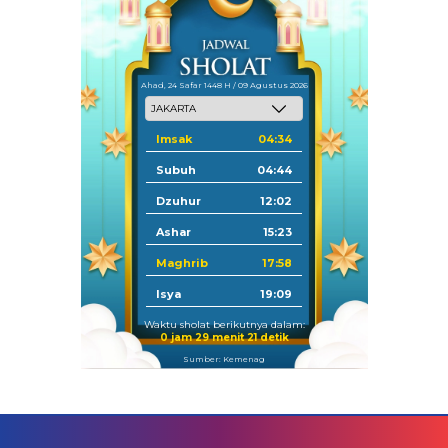
Ahad, 24 Safar 1448 H / 09 Agustus 2026
Imsak
04:34
Subuh
04:44
Dzuhur
12:02
Ashar
15:23
Maghrib
17:58
Isya
19:09
Waktu sholat berikutnya dalam:
0 jam 29 menit 20 detik
Sumber: Kemenag