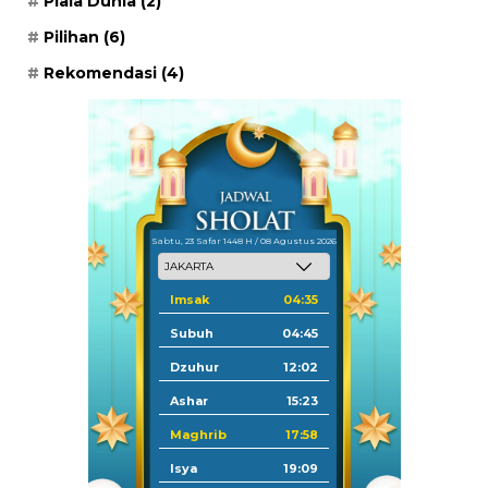
Piala Dunia
(2)
Pilihan
(6)
Rekomendasi
(4)
Sabtu, 23 Safar 1448 H / 08 Agustus 2026
Imsak
04:35
Subuh
04:45
Dzuhur
12:02
Ashar
15:23
Maghrib
17:58
Isya
19:09