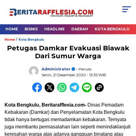
HOME
BISNIS
HEADLINE
DAERAH
KOTA BENGKULU
/
Home
Kota Bengkulu
Petugas Damkar Evakuasi Biawak
Dari Sumur Warga
Administrator
- Penulis
Senin, 21 Desember 2020
- 13:35 WIB
Kota Bengkulu, Beritarafflesia.com-
Dinas Pemadam
Kebakaran (Damkar) dan Penyelamatan Kota Bengkulu
tidak hanya bertugas memadamkan kebakaran. Ternyata
juga membantu permasalahan lain seperti menindaklanjuti
keresahan warga atas adanya gangguan binatang atau